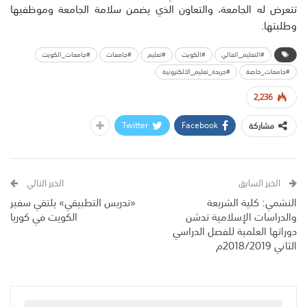
تتعرض له الجامعة، والتعاون الذي يضمن سلامة الجامعة وموظفيها
وطلبتها.
#التعليم_العالي
#الكويت
#تعليم
#جامعات
#جامعات_الكويت
#جامعات_خاصة
#جريدة_تعليم_الالكترونية
2,236
Twitter
Facebook
مشاركة
الخبر السابق
الخبر التالي
النشمي: كلية الشريعة
«تدريس التطبيقي» يلتقي سفير
والدراسات الإسلامية تدشن
الكويت في كوريا
دوراتها العلمية للفصل الدراسي
الثاني 2018/2019م