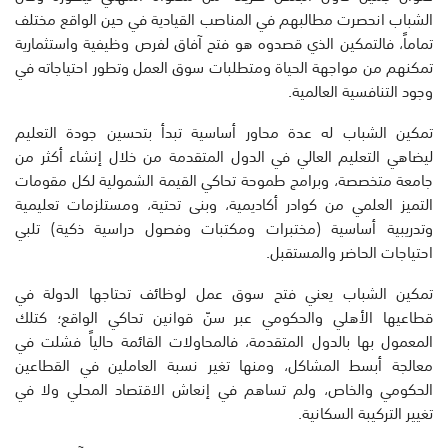
الشباب انحصرت مطالبهم في المناصب القيادية في حين الواقع مختلف
تماماً، فالتمكين الذي قصدوه هو فتح آفاق لفرص وظيفية واستثمارية
تمكنهم من مواجهة الحياة ومتطلبات سوق العمل وتطور احتياجاته في
وجود التنافسية العالمية.
تمكين الشباب له عدة محاور أساسية تبدأ بتحسين جودة التعليم
ليضاهي التعليم العالي في الدول المتقدمة من خلال إنشاء أكثر من
جامعة متخصصة، وبرامج طموحة تحاكي القيمة الشمولية لكل مقومات
التميز العلمي من كوادر أكاديمية، وبنى تحتية، ومستلزمات تعليمية
وتدريبية أساسية (مختبرات ومكتبات وفصول دراسية ذكية) تلبي
احتياجات الحاضر والمستقبل.
تمكين الشباب يعني فتح سوق عمل لوظائف تحتاجها الدولة في
قطاعيها الأهلي والحكومي عبر سنّ قوانين تحاكي الواقع؛ كتلك
المعمول بها بالدول المتقدمة، فالمحاولات القائمة حالياً فشلت في
معالجة أبسط المشاكل، ومنها تغير نسبة العاملين في القطاعين
الحكومي والخاص، ولم تساهم في إنعاش الاقتصاد المحلي ولا في
تغيير التركيبة السكانية.