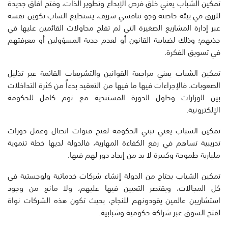
تمكين الشباب يعني خلق فرص الإبداع وتطوير الذات، وفتح آفاق جديدة
للرزق في بيئة حاضنة وجو تنافسي شريف، يستطيع الشاب تكوين نفسه
عبر إدارة المشاريع الصغيرة التي لم تفلح محاولات القائمين عليها في
جذبهم؛ وذلك لضبابية القانون أو لعدم جدية المسؤولين أو معرفتهم
في تسويق الفكرة.
تمكين الشباب يعني مراجعة القوانين والتشريعات القائمة عبر تذليل
الصعوبات، فالإجراءات فيها ما فيها من التعقيد بدءاً من كثرة التداخلات
بين الوزارات وطول الدورة المستندية مع نوم كامل للحكومة
الإلكترونية.
تمكين الشباب يعني تبني الحكومة لفتح قنوات اتصال وعمل دورات
تدريبية تساهم في رفع الكفاءة المهارية، فالدولة لديها خطة تنموية
مليارية طموحة وكبيرة لا بد من إيجاد دور لهم فيها.
تمكين الشباب يحتاج من الدولة إنشاء شركات خدماتية ولوجستية في
كل المجالات، ويقتصر التعيين فيها عليهم، ولا مانع من وجود
استشاريين عالمين يقودونهم للنجاح، بحيث تكون هذه الشركات نواة
لفتح السوق عبر شراكة حكومية وشبابية.