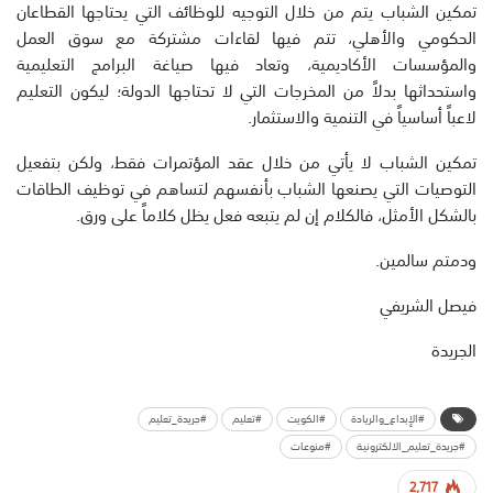
تمكين الشباب يتم من خلال التوجيه للوظائف التي يحتاجها القطاعان
الحكومي والأهلي، تتم فيها لقاءات مشتركة مع سوق العمل
والمؤسسات الأكاديمية، وتعاد فيها صياغة البرامج التعليمية
واستحداثها بدلاً من المخرجات التي لا تحتاجها الدولة؛ ليكون التعليم
لاعباً أساسياً في التنمية والاستثمار.
تمكين الشباب لا يأتي من خلال عقد المؤتمرات فقط، ولكن بتفعيل
التوصيات التي يصنعها الشباب بأنفسهم لتساهم في توظيف الطاقات
بالشكل الأمثل، فالكلام إن لم يتبعه فعل يظل كلاماً على ورق.
ودمتم سالمين.
فيصل الشريفي
الجريدة
#الإبداع_والريادة
#الكويت
#تعليم
#جريدة_تعليم
#جريدة_تعليم_الالكترونية
#منوعات
2,717