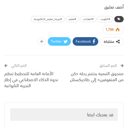
أضف تعليق
#الكويت
#النقابات
#تعليم
#جريدة_تعليم_الالكترونية
1,796
Twitter
Facebook
مشاركة
الخبر السابق
الخبر التالي
صندوق التنمية يختتم رحلة «كن
الأمانة العامة للتخطيط تنظم
من المتفوقين» إلى طاجيكستان
ندوة الذكاء الاصطناعي في إطار
التجربة التايوانية
قد يعجبك ايضا