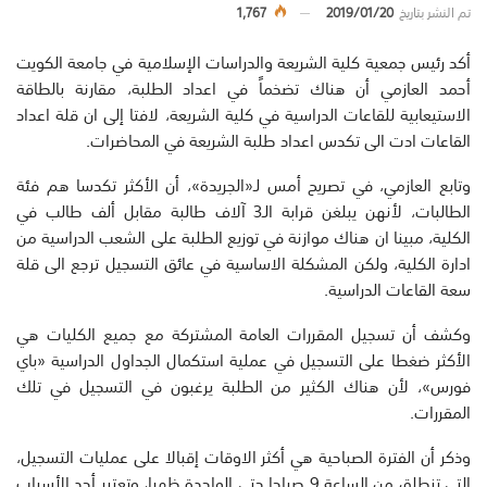
تم النشر بتاريخ
2019/01/20
1,767
أكد رئيس جمعية كلية الشريعة والدراسات الإسلامية في جامعة الكويت
أحمد العازمي أن هناك تضخماً في اعداد الطلبة، مقارنة بالطاقة
الاستيعابية للقاعات الدراسية في كلية الشريعة، لافتا إلى ان قلة اعداد
القاعات ادت الى تكدس اعداد طلبة الشريعة في المحاضرات.
وتابع العازمي، في تصريح أمس لـ«الجريدة»، أن الأكثر تكدسا هم فئة
الطالبات، لأنهن يبلغن قرابة الـ3 آلاف طالبة مقابل ألف طالب في
الكلية، مبينا ان هناك موازنة في توزيع الطلبة على الشعب الدراسية من
ادارة الكلية، ولكن المشكلة الاساسية في عائق التسجيل ترجع الى قلة
سعة القاعات الدراسية.
وكشف أن تسجيل المقررات العامة المشتركة مع جميع الكليات هي
الأكثر ضغطا على التسجيل في عملية استكمال الجداول الدراسية «باي
فورس»، لأن هناك الكثير من الطلبة يرغبون في التسجيل في تلك
المقررات.
وذكر أن الفترة الصباحية هي أكثر الاوقات إقبالا على عمليات التسجيل،
التي تنطلق من الساعة 9 صباحا حتى الواحدة ظهرا، وتعتبر أحد الأسباب