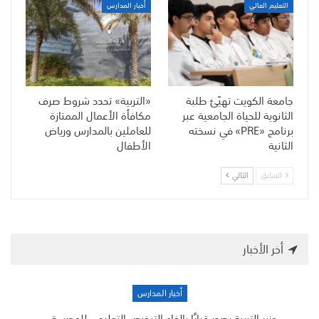
التعليم العالي
أخبار المدارس
جامعة الكويت تهيّئ طلبة
«التربية» تحدد شروط صرف
الثانوية للحياة الجامعية عبر
مكافأة الأعمال الممتازة
برنامج «PRE» في نسخته
للعاملين بالمدارس ورياض
الثانية
الأطفال
السابق
التالي
أخر الأخبار
أخبار المدارس
وزير التربية يصدر قرارًا بإلغاء الترخيص التعليمي للمدرسة…