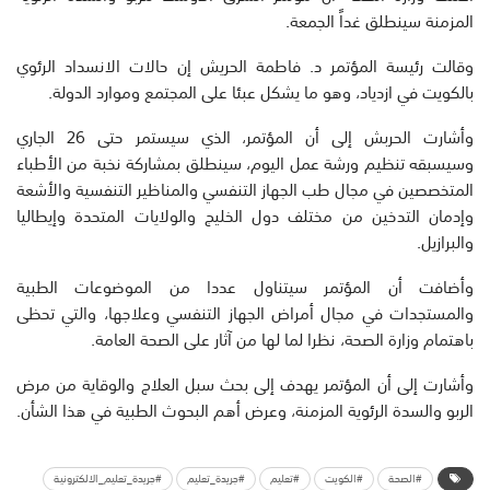
المزمنة سينطلق غداً الجمعة.
وقالت رئيسة المؤتمر د. فاطمة الحريش إن حالات الانسداد الرئوي
بالكويت في ازدياد، وهو ما يشكل عبئا على المجتمع وموارد الدولة.
وأشارت الحربش إلى أن المؤتمر، الذي سيستمر حتى 26 الجاري
وسيسبقه تنظيم ورشة عمل اليوم، سينطلق بمشاركة نخبة من الأطباء
المتخصصين في مجال طب الجهاز التنفسي والمناظير التنفسية والأشعة
وإدمان التدخين من مختلف دول الخليج والولايات المتحدة وإيطاليا
والبرازيل.
وأضافت أن المؤتمر سيتناول عددا من الموضوعات الطبية
والمستجدات في مجال أمراض الجهاز التنفسي وعلاجها، والتي تحظى
باهتمام وزارة الصحة، نظرا لما لها من آثار على الصحة العامة.
وأشارت إلى أن المؤتمر يهدف إلى بحث سبل العلاج والوقاية من مرض
الربو والسدة الرئوية المزمنة، وعرض أهم البحوث الطبية في هذا الشأن.
#الصحة
#الكويت
#تعليم
#جريدة_تعليم
#جريدة_تعليم_الالكترونية