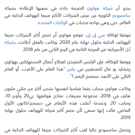
يبدو أن
شركة هواوي
الصينية جادة في سعيها للإطاحة بشركة
سامسونغ
الكورية عن عرش الشركات الأكثر مبيعا للهواتف الذكية في
العالم، حتى وهي تواجه تحديات في
الولايات المتحدة
.
فوفقا لوكالة
سي إن إن
، تتوقع هواوي أن تصبح أكثر الشركات مبيعا
للهواتف الذكية بحلول نهاية عام 2020، وكانت بالفعل أطاحت
بشركة
آبل
الأميركية من المرتبة الثانية في الربع الثاني من عام 2018.
ووفقا للوكالة، فإن الرئيس التنفيذي لقطاع أعمال المستهلكين بهواوي
ريتشارد يو قال للصحفيين في
بكين
“هذا العام على الأقرب، أو العام
التالي على الأبعد، سنصبح الرقم 1”.
وكانت هواوي سجلت رقما قياسيا لنفسها بشحن أكثر من مئتي مليون
هاتف في 2018، مدفوعة بمبيعات نماذج هواتفها: بي20 وأونر 10،
ومايت 20. وعندما أعلنت هذه الأرقام في ديسمبر/كانون الأول
الماضي قالت إنها تسعى لأن تصبح أكبر شركة للهواتف بحلول نهاية
2019.
وتحمل سامسونغ حاليا لقب أكثر الشركات مبيعا للهواتف الذكية في