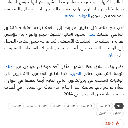
العالم، لكنها حذرت بوقت سابق هذا الشهر من أنها تتوقع انخفاضا
دراماتيكيا في أرباح الربع الرابع، ويعود ذلك في جانب منه إلى المنافسة
المحتدمة في سوق
الهواتف الذكية
.
لكن مع ذلك، فإن طريق هواوي إلى القمة تواجه عقبات؛ فالشهر
الماضي اعتقلت
كندا
المديرة المالية للشركة مينغ وانزو -ابنة مؤسس
هواوي- بطلب من السلطات الأميركية، كما تواجه مينغ إمكانية الترحيل
إلى الولايات المتحدة في أعقاب مزاعم بانتهاك العقوبات المفروضة
على
إيران
.
وفي وقت سابق هذا الشهر، اعتُقل أحد موظفي هواوي في
بولندا
بتهمة التجسس لصالح
الصين
، كما أطلق المُدعون الاتحاديون في
الولايات المتحدة في يناير/كانون الثاني الجاري أيضا تحقيقا في هواوي
بشأن مزاعم بأنها سرقت أسرارا تجارية من شركة تي-موبايل، في أعقاب
دعوة قضائية بين الطرفين في 2014.
#أكاديمي
#أكاديميا
#ابتكار
#اجيال
#الإبداع_والريادة
#الكويت
#تعليم
#تفوق
2,345