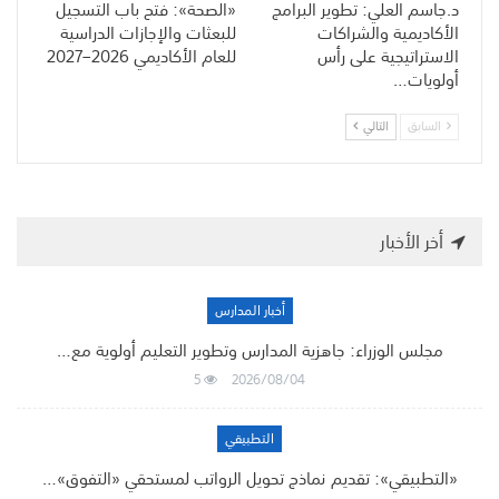
د.جاسم العلي: تطوير البرامج
«الصحة»: فتح باب التسجيل
الأكاديمية والشراكات
للبعثات والإجازات الدراسية
الاستراتيجية على رأس
للعام الأكاديمي 2026–2027
أولويات…
السابق
التالي
أخر الأخبار
أخبار المدارس
مجلس الوزراء: جاهزية المدارس وتطوير التعليم أولوية مع…
5
2026/08/04
التطبيقي
«التطبيقي»: تقديم نماذج تحويل الرواتب لمستحقي «التفوق»…