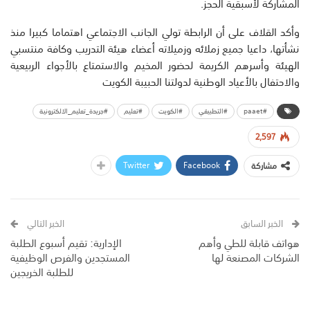
المشاركة لأسبقية الحجز.
وأكد القلاف على أن الرابطة تولي الجانب الاجتماعي اهتماما كبيرا منذ
نشأتها، داعيا جميع زملائه وزميلاته أعضاء هيئة التدريب وكافة منتسبي
الهيئة وأسرهم الكريمة لحضور المخيم والاستمتاع بالأجواء الربيعية
والاحتفال بالأعياد الوطنية لدولتنا الحبيبة الكويت
#paaet
#التطبيقي
#الكويت
#تعليم
#جريدة_تعليم_الالكترونية
2,597
Twitter
Facebook
مشاركة
الخبر السابق
الخبر التالي
هواتف قابلة للطي وأهم
الإدارية: تقيم أسبوع الطلبة
الشركات المصنعة لها
المستجدين والفرص الوظيفية
للطلبة الخريجين