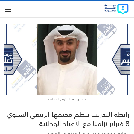
حسين-عبدالكريم-القلاف
رابطة التدريب تنظم مخيمها الربيعي السنوي
8 فبراير تزامنا مع الأعياد الوطنية
برعاية وحضور مدير عام الهيئة د. المضف