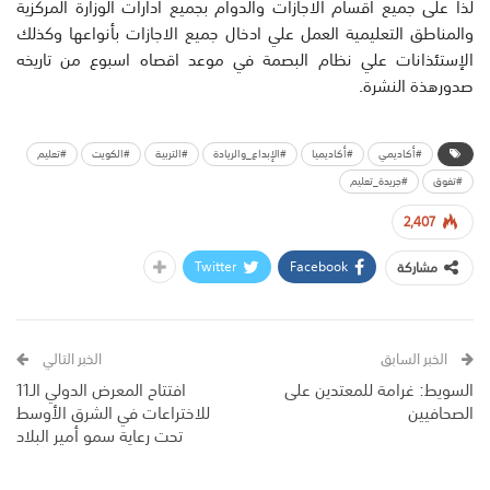
لذا على جميع اقسام الاجازات والدوام بجميع ادارات الوزارة المركزية
والمناطق التعليمية العمل علي ادخال جميع الاجازات بأنواعها وكذلك
الإستئذانات علي نظام البصمة في موعد اقصاه اسبوع من تاريخه
صدورهذة النشرة.
#أكاديمي
#أكاديميا
#الإبداع_والريادة
#التربية
#الكويت
#تعليم
#تفوق
#جريدة_تعليم
2,407
Twitter
Facebook
مشاركة
الخبر السابق
الخبر التالي
السويط: غرامة للمعتدين على
افتتاح المعرض الدولي الـ11
الصحافيين
للاختراعات في الشرق الأوسط
تحت رعاية سمو أمير البلاد