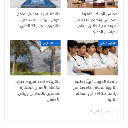
مجلس الوزراء: جاهزية
«التطبيقي»: تقديم نماذج
المدارس وتطوير التعليم
تحويل الرواتب لمستحقي
أولوية مع انطلاق العام
«التفوق» حتى 31 الجاري
الدراسي الجديد
التعليم العالي
أخبار المدارس
جامعة الكويت تهيّئ طلبة
«التربية» تحدد شروط صرف
الثانوية للحياة الجامعية عبر
مكافأة الأعمال الممتازة
برنامج «PRE» في نسخته
للعاملين بالمدارس ورياض
الثانية
الأطفال
السابق
التالي