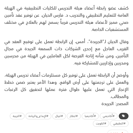
كشف عضو رابطة أعضاء هيئة التدريس للكليات التطبيقية في الهيئة
العامة للتعليم التطبيقي والتدريب د. فارس الحيان، عن توفير عقد تأمين
صحي مميز لأعضاء هيئة التدريس قريباً يسمح لهم بالعلاج في مختلف
المستشفيات الخاصة.
وقال الحيان لـ”الجريدة”، أمس، إن الرابطة تعمل على توقيع العقد في
القريب العاجل مع إحدى الشركات ذات السمعة الجيدة في مجال
التأمين، ومن شأنه إتاحة الفرصة لكل العاملين في الهيئة من مدرسين
ومدربين وإداريين للمشاركة فيه.
وأوضح أن الرابطة تعمل على توفير كل مستلزمات أعضاء تدريس الهيئة،
والعمل على ترجمتها على أرض الواقع، وهذا الأمر يعتبر ضمن خطط
الإنجاز التي تعمل عليها طوال فترة عملها لتحقيق كل الرغبات
والمطالب.
المصدر: الجريدة
#أكاديمي
#أكاديميا
#ابتكار
#اجيال
#الإبداع_والريادة
#التربية
#التطبيقي
#الكويت