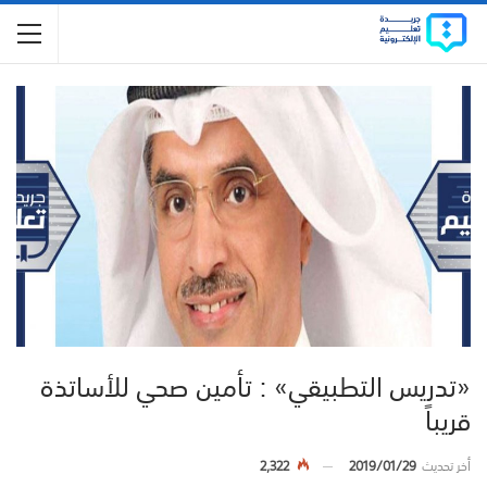
«تدريس التطبيقي» : تأمين صحي للأساتذة
قريباً
أخر تحديث
2019/01/29
2,322