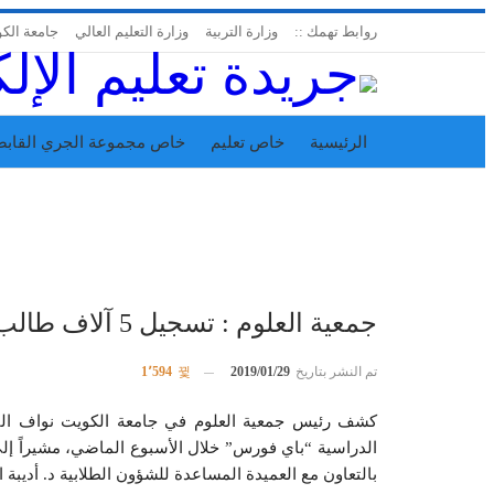
روابط تهمك ::
وزارة التربية
وزارة التعليم العالي
جامعة الك
الرئيسية
خاص تعليم
خاص مجموعة الجري القابض
اتحاد المدارس الخاصة
إدارة الجريدة
جمعية العلوم : تسجيل 5 آلاف طالب في «باي فورس»
تم النشر بتاريخ
2019/01/29
1٬594
الدراسية “باي فورس” خلال الأسبوع الماضي، مشيراً إل
بالتعاون مع العميدة المساعدة للشؤون الطلابية د. أديبة