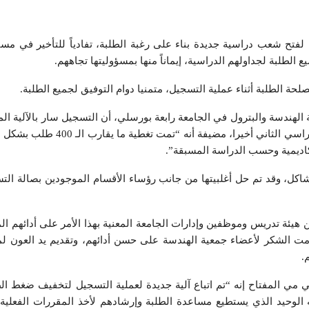
 لفتح شعب دراسية جديدة بناء على رغبة الطلبة، تفادياً للتأخير في مسي
الطلبة لجداولهم الدراسية، إيماناً منها بمسؤوليتها تجاههم.
الطلبة أثناء عملية التسجيل، متمنيا دوام التوفيق لجميع الطلبة.
الهندسة والبترول في الجامعة رابعة بورسلي، أن التسجيل سار بالآلية المت
وبالتنسيق المطلوب لاستكمال جداول الطلبة للفصل الدراسي الثاني أخيرا، مضيفة أنه “تمت تغ
اديمية وحسب الدراسة المسبقة”.
ل، وقد تم حل أغلبيتها من جانب رؤساء الأقسام الموجودين بصالة الت
ئة تدريس وموظفين وإدارات الجامعة المعنية بهذا الأمر على أدائهم الم
 قدمت الشكر لأعضاء جمعية الهندسة على حسن أدائهم، وتقديم يد العون ل
.
مي المفتاح إنه “تم اتباع آلية جديدة لعملية التسجيل لتخفيف ضغط الط
الوحيد الذي يستطيع مساعدة الطلبة وإرشادهم لأخذ المقررات الفعلية 