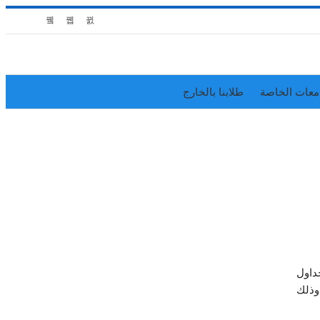
معات الخاصة
طلابنا بالخارج
مال الجداول
وذلك