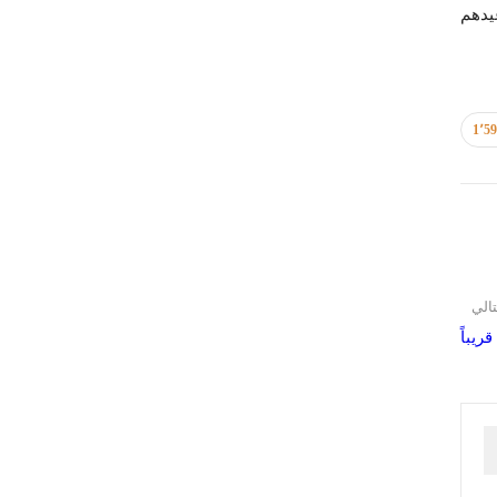
يدهم
1٬5
تالي
يباً