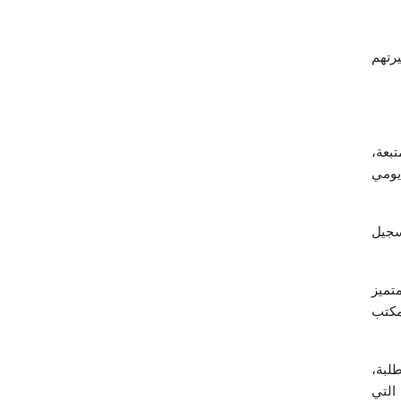
رتهم
بعة،
طية ما يقارب الـ 400 طلب بشكل يومي
سجيل
تميز
مكتب
لبة،
التي