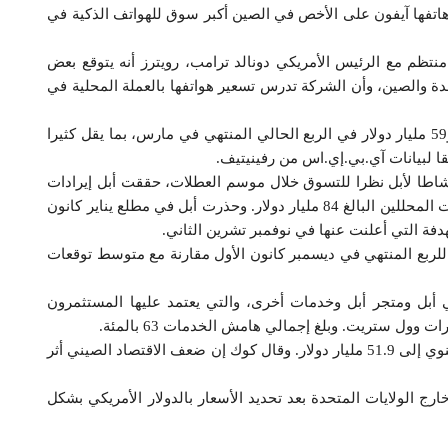
فها آيفون على الأخص في الصين أكبر سوق للهواتف الذكية في
منتظم مع الرئيس الأمريكي دونالد ترامب، رويترز أنه يتوقع بعض
تحدة والصين، وأن الشركة تدرس تسعير هواتفها بالعملة المحلية في
وقالت أبل إنها تتوقع إيرادات تتراوح بين 55 مليار دولار و59 مليار دولار في الربع الحالي المنتهي في مارس، بما يقل كثيرا
نشاطا لأبل نظرا للتسوق خلال موسم العطلات، حققت أبل إيرادات
بقيمة 84.3 مليار دولار وهو ما يفوق قليلا متوسط تقديرات المحللين البالغ 84 مليار دولار. وحذرت أبل في مطلع يناير كانون
فة التي أعلنت عنها في نوفمبر تشرين الثاني.
ئج أعمال أبل أرباحا للسهم بقيمة 4.18 دولار للربع المنتهي في ديسمبر كانون الأول مقارنة مع متوسط توقعات
أبل ومتجر أبل وخدمات أخرى، والتي يعتمد عليها المستثمرون
وتراجعت إيرادات أبل من آيفون 15 بالمئة على أساس سنوي إلى 51.9 مليار دولار. وقال كوك إن ضعف الاقتصاد الصيني أثر
رج الولايات المتحدة بعد تحديد الأسعار بالدولار الأمريكي بشكل