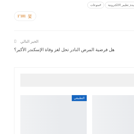
دة_تعليم_الالكترونية
#منوعات
1٬181
الخبر التالي
هل فرضية المرض النادر تحل لغز وفاة الإسكندر الأكبر؟
التطبيقي