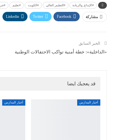
#الإبداع_والريادة
#التعليم_العالي
#الكويت
#تعليم
#جري
Linkedin
Twitter
Facebook
مشاركة
الخبر السابق
«الداخلية»: خطة أمنية تواكب الاحتفالات الوطنية
قد يعجبك ايضا
أخبار المدارس
أخبار المدارس