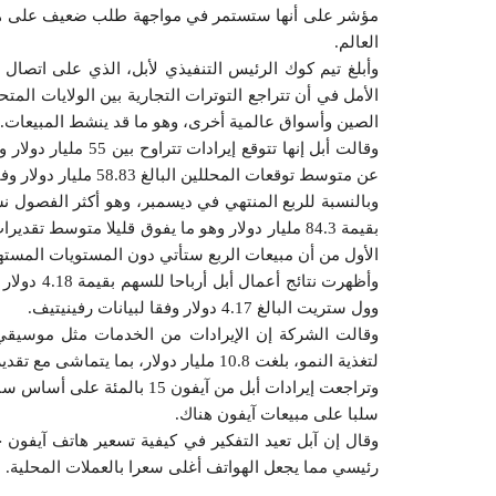
مؤشر على أنها ستستمر في مواجهة طلب ضعيف على هات
العالم.
وأبلغ تيم كوك الرئيس التنفيذي لأبل، الذي على اتصال 
الأمل في أن تتراجع التوترات التجارية بين الولايات الم
الصين وأسواق عالمية أخرى، وهو ما قد ينشط المبيعات.
عن متوسط توقعات المحللين البالغ 58.83 مليار دولار وفقا لبيانات آي.بي.إي.اس من رفينيتيف.
وبالنسبة للربع المنتهي في ديسمبر، وهو أكثر الفصول 
الأول من أن مبيعات الربع ستأتي دون المستويات المستهد
وأظهرت نتا
وول ستريت البالغ 4.17 دولار وفقا لبيانات رفينيتيف.
وقالت الشركة إن الإيرادات من الخدمات مثل موسيقي 
لتغذية النمو، بلغت 10.8 مليار دولار، بما يتماشى مع تقديرات وول ستريت. وبلغ إجمالي هامش الخدمات 63 بالمئة.
سلبا على مبيعات آيفون هناك.
وقال إن آبل تعيد التفكير في كيفية تسعير هاتف آيفون خا
رئيسي مما يجعل الهواتف أغلى سعرا بالعملات المحلية.