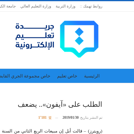
روابط تهمك ::
وزارة التربية
وزارة التعليم العالي
جامعة الك
الرئيسية
خاص تعليم
خاص مجموعة الجري القابض
اتحاد المدارس الخاصة
إدارة الجريدة
الطلب على «آيفون».. يضعف
تم النشر بتاريخ
2019/01/30
1٬181
(رويترز) – قالت أبل إن مبيعات الربع الثاني من الس