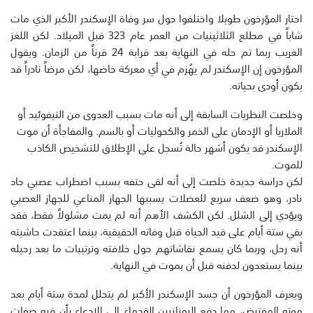
احتار المؤرخون طويلا واختلفوا حول سر وفاة الإسكندر الأكبر الذي مات
شاباً في مطلع الثلاثينيات من العمر عام 323 قبل الميلاد. لكن اللغز
الغريب ربما تم حله في النهاية بعد قرابة 24 قرناً من الزمان. ويقول
المؤرخون إن الإسكندر لم يهُزم في أي معركة خاضها، لكن مرضاً نادراً قد
يكون أودى بحياته.
وخلصت النظريات السابقة إلى أنه مات بسبب العدوى من التيفوئيد أو
الملاريا أو الإدمان على الخمر والكحوليات أو بالسم. والمفاجأة أن موت
الإسكندر قد يكون أشهر حالة تُسجل على الإطلاق للتشخيص الكاذب
للموت.
لكن دراسة جديدة خلصت إلى أنه لقى حتفه بسبب اضطراب عصبي حاد
نادر، وهو ضعف سريع للعضلات يسببها الجهاز المناعي للجهاز العصبي
ويؤدي إلى الشلل. لكن الكشف الأهم أنه لم يمت مشلولاً فقط، فقد
بقي ستة أيام على قيد الحياة قبل وفاته الحقيقية، بينما اعتقدت حاشيته
أنه رحل، وربما كان يسمع نقاشاتهم حول خلافته وترتيبات ما بعد رحيله
بينما يستعدون لدفنه قبل أن يموت في النهاية.
ويعرف المؤرخون أن جسد الإسكندر الأكبر لم يتحلل لمدة ستة أيام بعد
موته المفترض، مما دفع اليونانيين القدماء إلى الادعاء بأن فيه صفات