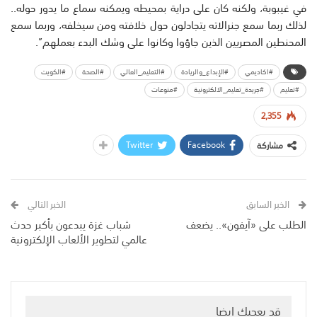
في غيبوبة، ولكنه كان على دراية بمحيطه ويمكنه سماع ما يدور حوله..
لذلك ربما سمع جنرالاته يتجادلون حول خلافته ومن سيخلفه، وربما سمع
المحنطين المصريين الذين جاؤوا وكانوا على وشك البدء بعملهم”.
#اكاديمي
#الإبداع_والريادة
#التعليم_العالي
#الصحة
#الكويت
#تعليم
#جريدة_تعليم_الالكترونية
#منوعات
2,355
Twitter
Facebook
مشاركة
الخبر السابق
الخبر التالي
الطلب على «آيفون».. يضعف
شباب غزة يبدعون بأكبر حدث
عالمي لتطوير الألعاب الإلكترونية
قد يعجبك ايضا