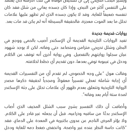
على التنفس أكثر من النبض، وإذا كان جسده يعاني من شلل فقد كان
تنفسه ضعيفاً للغاية، وقد لا يكون جسده الذي لم تظهر عليها علامات
تحلل ما بعد الموت معجزة، فالحقيقة البسيطة أنه لم يكن قد مات بعد.
روايات قديمة جديدة
تفيد الروايات التاريخية القديمة أن الإسكندر أصيب بالحمى ووجع في
البطن وشلل تدريجي متزامن ومتصاعد حتى وفاته، لكن لا يوجد شهود
عيان سجلوا روايتهم بالتفصيل. وفي رواية أخرى أنه توقف عن الكلام
ودخل في غيبوبة توفي بعدها، دون تقديم أي خطط لخلافته.
وقالت هول “على وجه الخصوص، لم تقدم أي من التفسيرات القديمة
أي إجابة شاملة تعطي تفسيراً معقولاً ومجدياً لحقيقة ذكرها مصدر
الرواية التاريخية وتتعلق بعدم ظهور أي علامات تحلل على جثة الإسكندر
لمدة ستة أيام بعد وفاته”.
وأضافت أن ذلك التفسير يشرح سبب الشلل المخيف الذي أصاب
الإسكندر بدءًا من ساقيه وذراعيه، قبل أن يجعله غير قادر على الكلام.
ولا يؤثر المرض الناجم عن عدوى بكتيرية في المعدة على الدماغ، فقد
“كانت حاسة النظر عنده غير واضحة، وانخفض ضغط دمه للغاية ودخل