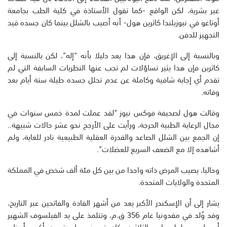
غير بشرية، لكن الواقع -كما تقول الأستاذة في كلية الطب بجامعة
أوتاغو في نيوزيلندا كاثرين هول- أنه أصيب بالشلل بينما كان جسده قيد
التجهيز للدفن.
وبالنسبة إلى الإغريق، فإن هذا يعد دليلا بأنه “إله”، لكن بالنسبة إلى
كاثرين فإن هذا يثير تساؤلات لم تجب عنها النظريات السابقة التي لم
تقدم أي إجابة شافية وكاملة عن عدم تحلل جسده طيلة ستة أيام بعد
وفاته.
وقالت هول لصحيفة فوكس نيوز “لقد عملت لمدة خمس سنوات في
مجال الرعاية الطبية الحرجة، ورأيت على الأرجح نحو عشر حالات شبيهة..
إن الجمع بين الشلل الصاعد والقدرة العقلية الطبيعية نادر للغاية، ولم
أشاهده إلا مع الضعف السريع للعضلات”.
وحاليا، يصيب المرض ذاته واحدا من بين كل مئة ألف شخص في المملكة
المتحدة والولايات المتحدة.
يشار إلى أن الإسكندر الأكبر يعد من أشهر القادة والفاتحين عبر التاريخ،
وقد وُلد في مقدونيا عام 356 ق.م، وتتلمذ على يد الفيلسوف الشهير
أرسطو. وبحلول عامه الثلاثين، كان قد بنى واحدة من أكبر وأعظم