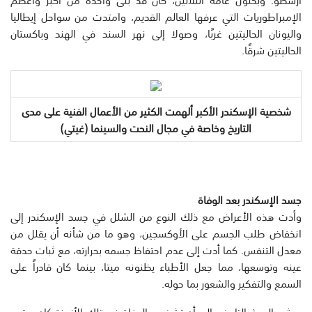
الإمبراطوريات التي عرفها العالم القديم، وامتدت من سواحل إيطاليا
واليونان الحاليتين غربًا، وصولا إلى نهر السند في الهند وباكستان
الحاليتين شرقًا.
شخصية الإسكندر الأكبر ألهمت الكثير من الأعمال الفنية على مدى
التاريخ وخاصة في مجال النحت والسينما (غيتي)
جسد الإسكندر بعد الوفاة
وأدت هذه الأعراض مع ذلك النوع من الشلل في جسد الإسكندر إلى
انخفاض طلب الجسم على الأوكسجين، وهو ما من شأنه أن يقلل من
معدل التنفس. كما أدت إلى عدم احتفاظ جسمه بحرارته، مع ثبات حدقة
عينه وتوسعها، مما جعل الأطباء يظنونه ميتا، بينما كان قادراً على
السمع والتفكير والشعور بما حوله.
ويشير البحث التاريخي إلى أن تشخيص الوفاة في تلك الأزمنة كان يعتمد