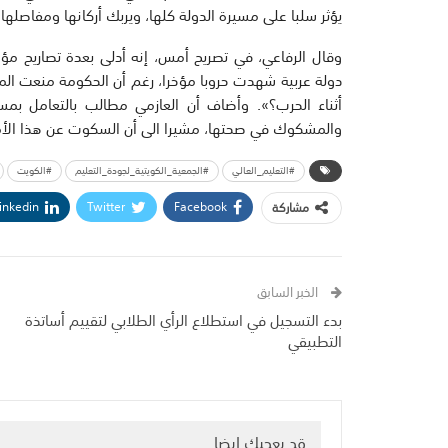
يؤثر سلبا على مسيرة الدولة كلها، ويربك أركانها ومفاصلها.
وقال الرفاعي، في تصريح أمس، إنه أدلى بعدة تصاريح 
دولة عربية شهدت حروبا مؤخرا، رغم أن الحكومة منعت ال
أثناء الحرب؟». وأضاف أن العازمي مطالب بالتعامل ب
والمشكوك في صحتها، مشيرا الى أن السكوت عن هذا الأم
#التعليم_العالي
#الجمعية_الكويتية_لجودة_التعليم
#الكويت
inkedin
Twitter
Facebook
مشاركة
الخبر السابق
بدء التسجيل في استطلاع الرأي الطلابي لتقييم أساتذة
التطبيقي
قد يعجبك ايضا