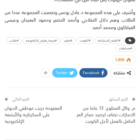
وأشرف على هذه المجموعة د.عادل يونس وتضمنت المجموعة عددا من
الطلاب وهم دلال الصلاحي وأحمد الخضير وحمود البعيجان وعيسى
الفيلكاوي ومحمد أحمد.
#الكلية_الاسترالية
#الكويت
#تعليم
#جريدة_تعليم_الالكترونية
#طلاب
#مسابقات
1,909
Twitter
Facebook
مشاركة
الخبر السابق
الخبر التالي
م. وائل المطوع: 13 عاما من
المفتوحة دربت موظفي الديوان
الانجازات تضاف لرصيد صباح العز
على السكرتارية والأرشفة
الحافل بالعمل لأجل الكويت
الإلكترونية