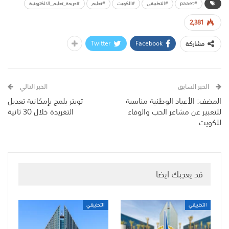
#paaet
#التطبيقي
#الكويت
#تعليم
#جريدة_تعليم_الالكترونية
2,381
Twitter
Facebook
مشاركة
الخبر السابق
الخبر التالي
المضف: الأعياد الوطنية مناسبة
تويتر يلمح بإمكانية تعديل
للتعبير عن مشاعر الحب والوفاء
التغريدة خلال 30 ثانية
للكويت
قد يعجبك ايضا
التطبيقي
التطبيقي