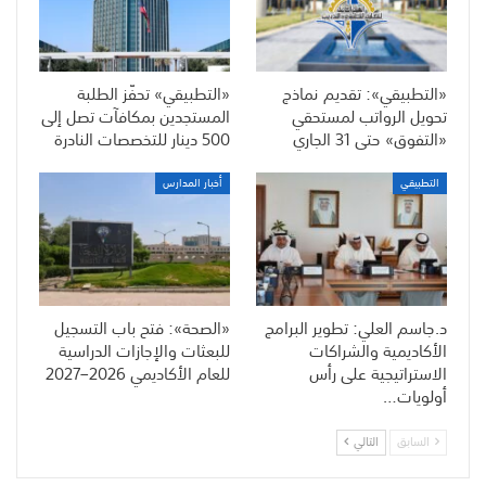
«التطبيقي»: تقديم نماذج
«التطبيقي» تحفّز الطلبة
تحويل الرواتب لمستحقي
المستجدين بمكافآت تصل إلى
«التفوق» حتى 31 الجاري
500 دينار للتخصصات النادرة
التطبيقي
أخبار المدارس
د.جاسم العلي: تطوير البرامج
«الصحة»: فتح باب التسجيل
الأكاديمية والشراكات
للبعثات والإجازات الدراسية
الاستراتيجية على رأس
للعام الأكاديمي 2026–2027
أولويات…
السابق
التالي