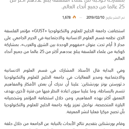
25 عالما من جميع أنحاء العالم.
تم النشر بتاريخ
2019/02/10
1,678
استضافت جامعة الخليج للعلوم والتكنولوجيا «GUST» مؤتمر الفلسفة
الذي نظمه قسم العلوم الانسانية والاجتماعية في الحرم الجامعي على
مدار 3 أيام تحت عنوان «مفهوم الوحدة بين الشرق والغرب»، بمشاركة
كوكبة من علماء الفلسفة يبلغ عددهم أكثر من 25 عالما من جميع أنحاء
العالم.
وفي البداية قال الأستاذ المشارك في قسم العلوم الانسانية
والاجتماعية ومدير الفعاليات في جامعة الخليج للعلوم والتكنولوجيا
د.ثورستن بوتز بورنشتاين: علينا أن ندرك أن بعض الأفكار والمفاهيم
تتسم بالبساطة، وما علينا سوى اعادة النظر فيها من فترة لأخرى بهدف
التعمق أكثر بهذه المفاهيم، ومن خلال استضافة المؤتمر وشخصياته
البارزة المتخصصة، نواصل تعزيز رؤية جامعة الخليج للعلوم والتكنولوجيا
بأن تصبح مركزا فعليا لنشر المعرفة.
وقام بورنشتاين بتقديم نتائج الأبحاث بالنيابة عن الجامعة من خلال حلقة