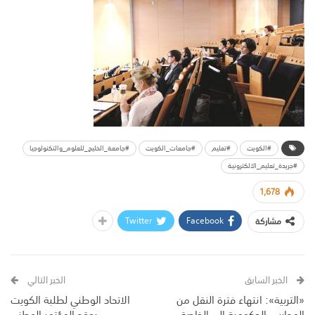
#الكويت
#تعليم
#جامعات_الكويت
#جامعة_الخليج_للعلوم_والتكنولوجيا
#جريدة_تعليم_الالكترونية
1,678
Twitter
Facebook
مشاركة
الخبر السابق
الخبر التالي
«التربية»: انتهاء فترة النقل من
الاتحاد الوطني لطلبة الكويت
المدارس الحكومية إلى الخاصة
يعقد المؤتمر الوطني