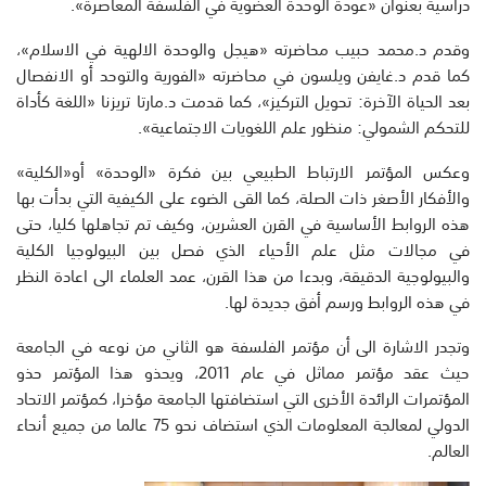
دراسية بعنوان «عودة الوحدة العضوية في الفلسفة المعاصرة».
وقدم د.محمد حبيب محاضرته «هيجل والوحدة الالهية في الاسلام»،
كما قدم د.غايفن ويلسون في محاضرته «الفورية والتوحد أو الانفصال
بعد الحياة الآخرة: تحويل التركيز»، كما قدمت د.مارتا تريزنا «اللغة كأداة
للتحكم الشمولي: منظور علم اللغويات الاجتماعية».
وعكس المؤتمر الارتباط الطبيعي بين فكرة «الوحدة» أو«الكلية»
والأفكار الأصغر ذات الصلة، كما القى الضوء على الكيفية التي بدأت بها
هذه الروابط الأساسية في القرن العشرين، وكيف تم تجاهلها كليا، حتى
في مجالات مثل علم الأحياء الذي فصل بين البيولوجيا الكلية
والبيولوجية الدقيقة، وبدءا من هذا القرن، عمد العلماء الى اعادة النظر
في هذه الروابط ورسم أفق جديدة لها.
وتجدر الاشارة الى أن مؤتمر الفلسفة هو الثاني من نوعه في الجامعة
حيث عقد مؤتمر مماثل في عام 2011، ويحذو هذا المؤتمر حذو
المؤتمرات الرائدة الأخرى التي استضافتها الجامعة مؤخرا، كمؤتمر الاتحاد
الدولي لمعالجة المعلومات الذي استضاف نحو 75 عالما من جميع أنحاء
العالم.