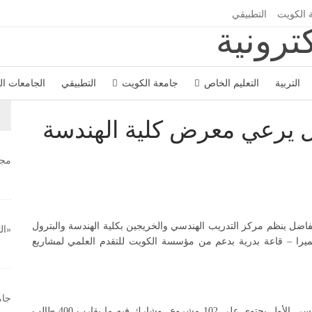
 الكويت
التطبيقي
التربية
التعليم الخاص
جامعة الكويت
التطبيقي
الجامعات ا
ضل يرعي معرض كلية الهندسة
مجل
الفاضل ينظم مركز التدريب الهندسي والخريجين بكلية الهندسة والبترول
«ال
 معرض التصميم الهندسي 35 بفندق الجميرا – قاعة بدرية بدعم من مؤسسة الكويت للتقدم العلمي لمشاريع
جام
وأفاد مدير المركز د. بدر البصيري أن المعرض للفصل الدراسي الأول يحتوى على 102 مشروع وشارك فيه ما يقارب 400 طالب