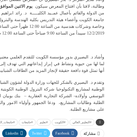
وطالبة، لافتا بأن افتتاح المعرض سيكون
يوم
الاثنين الموافق 11/2/2019 في تمام الساعة 9:30 صب
من الدولة والقائم بأعمال عمــيد الكليـــــة د. رائد ابرا
جامعة الكويت وأعضاء هيئة التدريس بكلية الهندسة والبترو
12/2/2019 سيبدأ من الساعة 9:00 صباحاً حتى الساعة 12:00 ظهراً ومن 4:00 عصراً حتى الساعة 10:00 مساءً.
وأشاد د. البصيري بدور مؤسسة الكويت للتقدم العلمي معتبراً
لما لها من حيوية ونشاط في إبراز إبداعاتهم التي تهدف إل
أنها تمثل قوة دافعة حقيقة لإنجاز المزيد من الطاقات الشبابية
وتقدم د. البصيري بالشكر للجهات وزارة الدولة لشؤون الشبا
الوطنية لمشاريع التكنولوجيا شركة البترول الوطنية الكوي
اليوسفي وأولاده- الشركة التجارية العقارية – بنك بوبي
الطلبة وطالبات المشاريع، ودعا الجمهور وأولياء الامور و
على مشاريع الطلبة.
#التعليم_العالي
#الكويت
#تعليم
#جامعات
#جامعات_ال
Linkedin
Twitter
Facebook
مشاركة