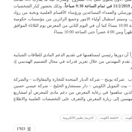
احاً
، وذلك بحضور كبار الشخصيات
هيم بورسلي والعمداء المساعدين ورؤساء الأقسام العلمية ونخبة من رواد
ل، وسيتم استقبال أولياء الامور وجميع الزائرين من مؤسسات حكومية
وخاصة وشركات هندسية من الساعة 12:00 ظهراً حتى الساعة 10:00 مساءً كما أن في اليوم الثاني من المعرض يوم الثلاثاء الموافق
 أن دورها رئيسي لمساهمتها في تقديم الدعم المادي للطاقات الشبابية
ى تقدم المهندس من خلال تعزيز قدراته في مجال التصميم الهندسي إذ
.
ب شركة بوينج – شركة الديار المتحدة للتجارة والمقاولات – والشركة
تية – بيت التمويل الكويتي – دار مستشارو الخليج – شركة عيسي حسين
ان الذين ساهموا في رعاية المعرض من دعم مادى للمعرض أو لمشاريع
المهتمين إلى زيارة المعرض والتعرف على التخصصات العلمية والاطلاع
كويت
#جامعة الكويت
#جريدة_تعليم_الالكترونية
1٬923