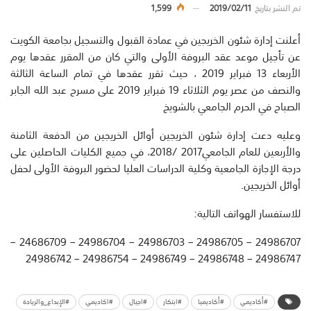
تم النشر بتاريخ
2019/02/11
1,599
أعلنت إدارة شئون الخريجين في عمادة القبول والتسجيل بجامعة الكويت
عن تأجيل موعد عقد البروفة الأولى والتي كان من المقرر عقدها يوم
الأربعاء 13 فبراير 2019 ، حيث تقرر عقدها في تمام الساعة الثالثة
والنصف من عصر يوم الثلاثاء 19 فبراير 2019 على مسرح عبد الله الجابر
الصباح في الحرم الجامعي بالشويخ
وعليه دعت إدارة شئون الخريجين أوائل الخريجين من الدفعة الثامنة
والأربعين للعام الجامعي2017 /2018، في جميع الكليات الحاصلين على
درجة الإجازة الجامعية وكلية الدراسات العليا لحضور البروفة الأولى لحفل
أوائل الخريجين.
للاستفسار الهواتف التالية:
24986707 – 24986705 – 24986703 – 24986704 – 24686709 –
24986747 – 24986748 – 24986749 – 24986754 – 24986742
#أكاديمي
#أكاديميا
#ابتكار
#اجيال
#اكاديمي
#الإبداع_والريادة