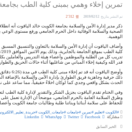
تمرين إخلاء وهمي بمبنى كلية الطب بجامعة
تم النشر بتاريخ
2019/02/12
2٬312
ذكر مدير إدارة الأمن والسلامة بجامعة الكويت خالد الياقوت أنه انطلا
الصحية والسلامة الوقائية داخل الحرم الجامعي ورفع مستوى الوعي بإ
الوهمية.
وأضاف الياقوت أن إدارة الأمن والسلامة بالتعاون والتنسيق المسبق م
تدريب كل من الطلبة والموظفين وأعضاء هيئة التدريس والعاملين بكلي
قدر الله وكيفية إخلاء المباني من شاغليها أثناء حالات الحريق والطو
وأوضح الياقو
ذلك حرفية وجاهزية فريق الطوارئ بإدارة الأمن والسلامة بالإضافة الى ت
الحدث بشكل واقعي وجدي كما لوكان اخلاءً حقيقياً، مما ساعد على نجا
وفي الختام تقدم الياقوت بجزيل الشكر والتقدير لإدارة كلية الطب ل
وطرق السلامة العامة بالحرم الجامعي، موضحاً ان الإدارة تعمل على 
للحفاظ على سلامة أبنائنا وبناتنا طلبة وطالبات جامعة الكويت وأعض
#الكويت
#تعليم
#تمرين
#جامعات
#جامعات_الكويت
#جريدة_تعليم_الالكتروني
مشاركة
Facebook
Twitter
WhatsApp
Linkedin
الخبر السابق