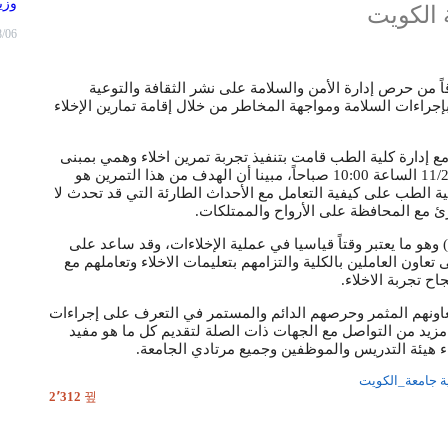
وزي
 الكويت
8/06
قاً من حرص إدارة الأمن والسلامة على نشر الثقافة والتوعية
جراءات السلامة ومواجهة المخاطر من خلال إقامة تمارين الإخلاء
ع إدارة كلية الطب قامت بتنفيذ تجربة تمرين اخلاء وهمي بمبنى
كلية الطب بموقع الجامعة بالجابرية، وذلك يوم الاثنين الموافق 11/2/2019 الساعة 10:00 صباحاً، مبينا أن الهدف من هذا التمرين هو
ة الطب على كيفية التعامل مع الأحداث الطارئة التي قد تحدث لا
ارئ مع المحافظة على الأرواح والممتلكات.
ت أنه قد تم إخلاء مبنى كلية الطب في مدة (6:26 دقائق) وهو ما يعتبر وقتاً قياسيا في عملية الإخلاءات، وقد ساعد على
عاون العاملين بالكلية والتزامهم بتعليمات الاخلاء وتعاملهم مع
ح تجربة الاخلاء.
تعاونهم المثمر وحرصهم الدائم والمستمر في التعرف على إجراءات
مزيد من التواصل مع الجهات ذات الصلة لتقديم كل ما هو مفيد
اء هيئة التدريس والموظفين وجميع مرتادي الجامعة.
ة
جامعة_الكويت
2٬312