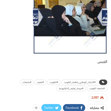
القبس
#الاتحاد_الوطني_لطلبة_الكويت
#الكويت
#تعليم
#جامعات
#جامعة الكويت
#جريدة_تعليم_الالكترونية
2,097
Twitter
Facebook
مشاركة