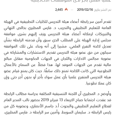
تم النشر بتاريخ
2019/02/16
2,445
تقدم أمين سر رابطة أعضاء هيئة التدريس للكليات التطبيقية في الهيئة
العامة للتعليم التطبيقي والتدريب د. فارس المطيري بخالص التهاني
والتبريكات لزملائه أعضاء هيئة التدريس وزف إليهم بشرى موافقة
مجلس إدارة الهيئة على المطلب الذي سبق وأن قدمته الرابطة بشأن
تعديل لائحة التفرغ العلمي، مشيرا إلى أنه وبناء على تلك الموافقة
سيكون من حق عضو هيئة التدريس تقديم الاستشارات والمشاركة في
عضوية مجالس الادارات واللجان في الجهات الحكومية مقابل مبالغ
مالية تقدم من الجهات الموفد لها، هذا فضلاً عن السماح بالأعمال
التطوعية التي كانت اللائحة تمنع ذلك سابقًا، حيث كان يمنع قيام عضو
هيئة التدريس المتفرع علميا بأي عمل سواء بأجر أو بدون أجر حتى وإن
كان عملا تطوعيا.
وأوضح د. المطيري أن اللجنة التنسيقية المكلفة بدراسة مطالب الرابطة
قد عقدت اجتماعا صباح الاربعاء 13 فبراير 2019 بحضور نائب المدير العام
لقطاع التعليم التطبيقي والبحوث أ.د جاسم الأنصاري، وعضوية كل من
رئيس الرابطة د. سليمان السويط، وأمين سر الرابطة د. فارس المطيري،