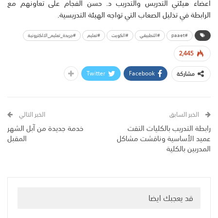
أعضاء هيئتي التدريس والتدريب د. حسن الفجام على تعاونهم مع
الرابطة في تذليل الصعاب التي تواجه الهيئة التدريسية.
#paaet
#التطبيقي
#الكويت
#تعليم
#جريدة_تعليم_الالكترونية
2,445
Twitter
Facebook
مشاركة
الخبر السابق
الخبر التالي
رابطة التدريب بالكليات التقت
خدمة جديدة من آبل الشهر
عميد الأساسية وناقشت مشاكل
المقبل
المدربين بالكلية
قد يعجبك ايضا