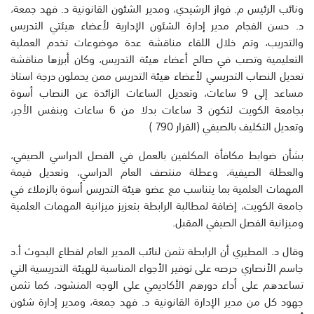
ونائب الرئيس م. فواز الرشيدي، ومدير الشئون القانونية د. فهد جمعة،
د. حسن الفجام مدير إدارة الشئون الإدارية لأعضاء هيئتي التدريس
والتدريب، وتم خلال اللقاء مناقشة عدة موضوعات تخدم العملية
التعليمية وتصب في صالح أعضاء هيئة التدريس، وكان أبرزها مناقشة
تعديل النصاب التدريسي لأعضاء هيئة التدريس ممن يحملون درجة استاذ
مساعد إلى 9 ساعات، وتعديل الساعات الزائدة عن النصاب أسوة
بجامعة الكويت لتكون 3 ساعات بدلا من 6 ساعات وبنفس الأجر،
وتعديل التكليف بالصيفي (القرار 790 )
بشأن ضوابط مكافأة المكلفين بالعمل في الفصل الدراسي الصيفي،
والعطلة الصيفية، وعطلة منتصف العام الدراسي، وتعديل قيمة
المهمات العلمية بما يتناسب مع عضو هيئة التدريس أسوة بالزملاء في
جامعة الكويت، إضافة لمطالبة الرابطة بتعزيز ميزانية المهمات العلمية
وميزانية الفصل الصيفي المقبل.
وقال د. المطيري أن الرابطة تثمن لنائب المدير العام لقطاع البحوث أ.د
جاسم الأنصاري حرصه على توفير الأجواء المناسبة للهيئة التدريسية التي
تساعدهم على أداء دورهم الأكاديمي على الوجه المنشود، كما تثمن
جهود كل من مدير الإدارة القانونية د. فهد جمعة، ومدير إدارة شئون