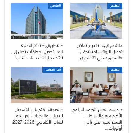
التطبيقي
التطبيقي
«التطبيقي»: تقديم نماذج
«التطبيقي» تحفّز الطلبة
تحويل الرواتب لمستحقي
المستجدين بمكافآت تصل إلى
«التفوق» حتى 31 الجاري
500 دينار للتخصصات النادرة
التطبيقي
أخبار المدارس
د.جاسم العلي: تطوير البرامج
«الصحة»: فتح باب التسجيل
الأكاديمية والشراكات
للبعثات والإجازات الدراسية
الاستراتيجية على رأس
للعام الأكاديمي 2026–2027
أولويات…