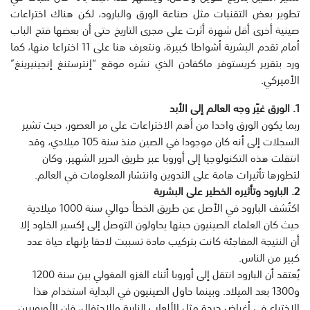
تطوير بعض التقنيات مثل صناعة الورق والبارود، لكن هناك اختراعات
صينية أخرى أقل شهرة أثرت على مجرى التاريخ حتى أن بعضها فتح الباب
أمام تقدم البشرية أشواطا كبيرة، ونتعرف هنا على 11 اختراعا منها، كما
ورد بتقرير كريستوفر ماكفادن الذي نشره موقع “إنترستنغ إنجينيرينغ”
الأميركي.
1. الورق غيّر وجه العالم إلى الأبد
ربما يكون الورق واحدا من أهم الاختراعات على مر العصور، حيث تشير
السجلات إلى أنه كان موجودا في الصين منذ سنة 105 ميلادي، وقد
انتقلت هذه التكنولوجيا إلى أوروبا عبر طريق الحرير الشهير، وكان
لتطورها تأثيرات هامة على التدوين وانتشار المعلومات في العالم.
2. البارود وتأثيره الخطير على البشرية
اكتُشف البارود في الأصل عن طريق الخطأ حوالي سنة 1000 ميلادية
حيث كان العلماء الصينيون حينها يحاولون التوصل إلى إكسير الخلود إلا
أن النتيجة المفاجئة كانت بتركيب مادة تسببت لاحقا بإنهاء حياة عدد
كبير من الناس.
يُعتقد أن البارود انتقل إلى أوروبا أثناء الغزو المغولي بين سنة 1200
و1300 بعد الميلاد. وبينما حاول الصينيون في البداية استخدام هذا
الاختراع في أغراض جيدة مثل الألعاب النارية والاحتفال، فإن الأوروبيين