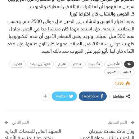
سرعان ما فهموا أن له تأثيرات قاتلة في المعارك والحروب.
3. القوس والنشاب كان اختراعا ثوريا
يعود اختراع القوس والنشاب إلى الصين قبل حوالي 2500 عام. وحسب
السجلات التاريخية، فإن استخدامهما كان منتشرا جدا في الصين بحلول
سنة 500 قبل الميلاد. وترجح بعض المصادر الأخرى أن هذه التكنولوجيا
ظهرت حوالي سنة 700 قبل الميلاد. ومهما كان تاريخ صنعها، فإن هذه
الأداة كان لها تأثير كبير على الحروب منذ ذلك العهد.
#أكاديمي
#أكاديميا
#ابتكار
#اجيال
#الإبداع_والريادة
#الكويت
#تعليم
#تفوق
1,736
Twitter
Facebook
مشاركة
الخبر السابق
الخبر التالي
وزان ماث عقدت مهرجان
المعهد العالي للخدمات الإدارية
الرياضيات الثاني بدولة الكويت
ينظم حفلا بمناسبة الأعياد