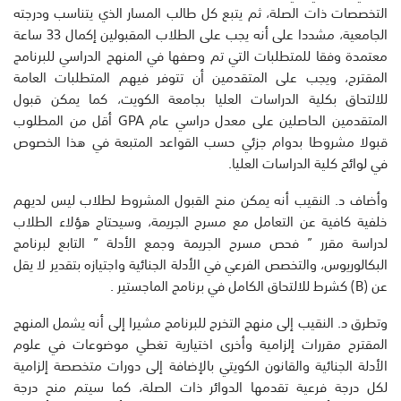
التخصصات ذات الصلة، ثم يتبع كل طالب المسار الذي يتناسب ودرجته
الجامعية، مشددا على أنه يجب على الطلاب المقبولين إكمال 33 ساعة
معتمدة وفقا للمتطلبات التي تم وصفها في المنهج الدراسي للبرنامج
المقترح، ويجب على المتقدمين أن تتوفر فيهم المتطلبات العامة
للالتحاق بكلية الدراسات العليا بجامعة الكويت، كما يمكن قبول
المتقدمين الحاصلين على معدل دراسي عام GPA أقل من المطلوب
قبولا مشروطا بدوام جزئي حسب القواعد المتبعة في هذا الخصوص
في لوائح كلية الدراسات العليا.
وأضاف د. النقيب أنه يمكن منح القبول المشروط لطلاب ليس لديهم
خلفية كافية عن التعامل مع مسرح الجريمة، وسيحتاج هؤلاء الطلاب
لدراسة مقرر ” فحص مسرح الجريمة وجمع الأدلة ” التابع لبرنامج
البكالوريوس، والتخصص الفرعي في الأدلة الجنائية واجتيازه بتقدير لا يقل
عن (B) كشرط للالتحاق الكامل في برنامج الماجستير .
وتطرق د. النقيب إلى منهج التخرج للبرنامج مشيرا إلى أنه يشمل المنهج
المقترح مقررات إلزامية وأخرى اختيارية تغطي موضوعات في علوم
الأدلة الجنائية والقانون الكويتي بالإضافة إلى دورات متخصصة إلزامية
لكل درجة فرعية تقدمها الدوائر ذات الصلة، كما سيتم منح درجة