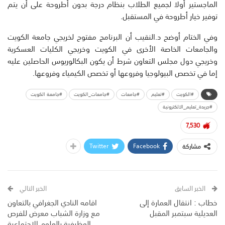
الماجستير أولا لجميع الطلاب بنظام درجة بدون أطروحة على أن يتم
توفير خيار أطروحة في المستقبل.
وفي الختام أوضح د.النقيب أن البرنامج مفتوح لخريجي جامعة الكويت
والجامعات الخاصة الأخرى في الكويت وخريجي الكليات العسكرية
وخريجي دول مجلس التعاون شرط أن يكون البكالوريوس الحاصلين عليه
إما في تخصص البيولوجيا وفروعها أو تخصص الكيمياء وفروعها.
#الكويت
#تعليم
#جامعات
#جامعات_الكويت
#جامعة الكويت
#جريدة_تعليم_الالكترونية
7,530
Twitter
Facebook
مشاركة
الخبر السابق
الخبر التالي
خطاب : انتقال العمارة إلى
اقامه النادي الجغرافي بالتعاون
العديلية سبتمبر المقبل
مع وزارة الشباب معرض للفرص
الوظيفية بالعلوم الاجتماعية