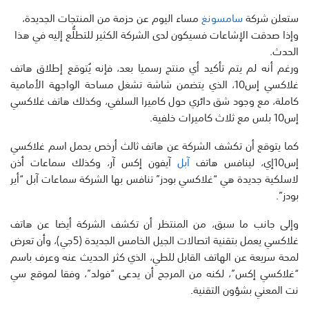
ستعلن شركة
سامسونغ
مساء اليوم عن حزمة من المنتجات الجديدة،
وإذا صدقت الإشاعات فسيكون لدى الشركة الكثير للتطلُّع إليه في هذا
الحدث.
ورغم أنه لم يتم تأكيد أي منتج رسميا بعد، فإنه يُتوقع إطلاق هاتف
غلاكسي إس10، الذي يتضمن شاشة تشغل مساحة الواجهة الأمامية
كاملة، مع وجود شق دائري حول كاميرا السلفي، وكذلك هاتف غلاكسي
إس10 بلس مع ثلاث كاميرات خلفية.
كما يتوقع أن تكشف الشركة عن هاتف ثالث أرخص يحمل اسم غلاكسي
إس10إي، لينافس هاتف
آبل
آيفون إكس آر، وكذلك سماعات أذن
لاسلكية جديدة هي “غلاكسي بودز” تنافس بها الشركة سماعات آبل “أير
بودز”.
وإلى جانب ما سبق، من المنتظر أن تكشف الشركة أيضا عن هاتف
غلاكسي يعمل بتقنية اتصالات الجيل الخامس الجديدة (5جي)، وأن تعرض
لمحة سريعة عن الهاتف القابل للطي، الذي كثر الحديث عنه وعرف باسم
“غلاكسي إكس”، لكنه من المرجح أن يدعى “فولد”، وفقا لموقع سي
نت المعني بشؤون التقنية.