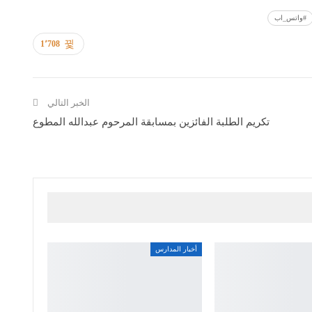
#واتس_اب
1٬708
الخبر التالي
تكريم الطلبة الفائزين بمسابقة المرحوم عبدالله المطوع
أخبار المدارس