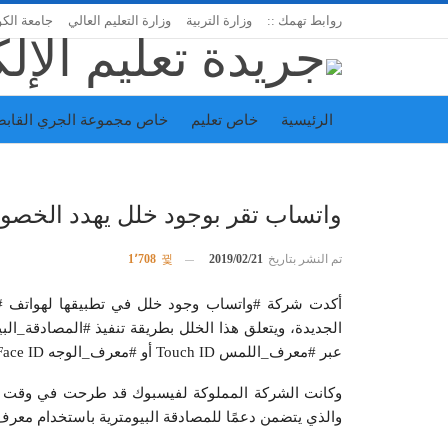
روابط تهمك ::
وزارة التربية
وزارة التعليم العالي
جامعة الك
الرئيسية
خاص تعليم
خاص مجموعة الجري القابض
اتحاد المدارس الخاصة
إدارة الجريدة
واتساب تقر بوجود خلل يهدد الخصو
تم النشر بتاريخ
2019/02/21
1٬708
أكدت شركة #واتساب وجود خلل في تطبيقها لهواتف #
الجديدة، ويتعلق هذا الخلل بطريقة تنفيذ #المصادقة_ا
عبر #معرف_اللمس Touch ID أو #معرف_الوجه Face ID.
وكانت الشركة المملوكة لفيسبوك قد طرحت في وقت سا
والذي يتضمن دعمًا للمصادقة البيومترية باستخدام معر