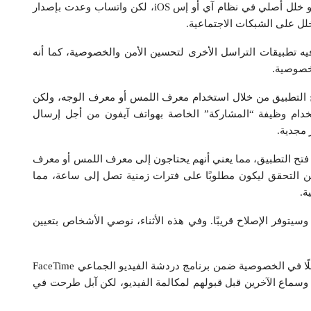
ومن غير الواضح ما إذا كانت مشكلة في تنفيذ واتساب أو خلل أصلي في نظام آي أو إس iOS، لكن واتساب وعدت بإصدار
خلل على الشبكات الاجتماعية.
يه تطبيقات التراسل الأخرى لتحسين الأمن والخصوصية، كما أنه
لخصوصية.
 التطبيق من خلال استخدام معرف اللمس أو معرف الوجه، ولكن
ام وظيفة “المشاركة” الخاصة بهواتف آيفون من أجل إرسال
 مجدية.
تح التطبيق، مما يعني أنهم يحتاجون إلى معرف اللمس أو معرف
ن التحقق ليكون مطلوبًا على فترات زمنية تصل إلى ساعة، مما
ة.
يتوفر الإصلاح قريبًا. وفي هذه الأثناء، نوصي الأشخاص بتعيين
وكان أحد المستخدمين قد اكتشف في الشهر الماضي خللًا في الخصوصية ضمن برنامج دردشة الفيديو الجماعي FaceTime
ة وسماع الآخرين قبل قبولهم لمكالمة الفيديو، لكن آبل طرحت في