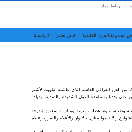
تربية
روابط تهمك ::
ص مجموعة الجري القابضة
خاص تعليم
الرئيسية
إدارة الجريدة
اتحاد المدارس الخاصة
26 من شهر فبراير بالذكرى الـ28 لتحرير البلاد من الغزو العراقي الغاشم الذي عاشته الكويت لأشهر
 26 من فبراير عام 1991 بزغ نور التحرير على بلادنا بمساعدة الدول الشقيقة والصديقة بقيادة
سبة وطنية، ويوم عطلة رسمية ومناسبة سعيدة مُفرحة
ارع والأبنية والمنازل بالأنوار والأعلام والصور، وتنظم