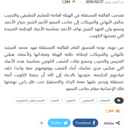
تم النشر بتاريخ
2019/02/27
1,294
تقدمت القائمة المستقلة في الهيئة العامة للتعليم التطبيقي والتدريب
بخالص التهاني والتبريكات إلى صاحب السمو الأمير الشيخ صباح الأحمد
وسمو ولي العهد الشيخ نواف الأحمد بمناسبة الأعياد الوطنية المجيدة
التي تعيشها الكويت.
من جهته، توجه المنسق العام للقائمة المستقلة فهد محمد المرشد
بالتهاني والتبريكات لزملائه طلبة الهيئة وقياداتها ولأعضاء هيئتي
التدريس والتدريب وجميع فئات الشعب الكويتي بمناسبة هذه الأعياد
التي تعكس مدى تماسك أبناء الشعب ووقوفهم صفا واحدا خلف
قيادتهم الحكيمة، متوجها بالدعاء إلى الله أن يحفظ الكويت آمنة
مستقلة ويديم عليها نعمة الرخاء والاستقرار تحت ظل راعي نهضتها
قائد الإنسانية مقام صاحب السمو.
#paaet
#التطبيقي
#الكويت
#تعليم
#جريدة_تعليم_الالكترونية
1,294
Twitter
Facebook
مشاركة