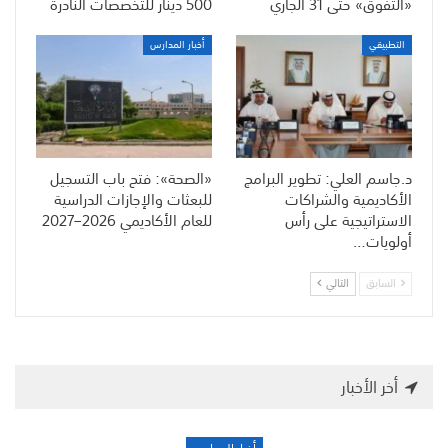
«التفوق» حتى 31 الجاري
500 دينار للتخصصات النادرة
التطبيقي
أخبار المدارس
د.جاسم العلي: تطوير البرامج
«الصحة»: فتح باب التسجيل
الأكاديمية والشراكات
للبعثات والإجازات الدراسية
الاستراتيجية على رأس
للعام الأكاديمي 2026–2027
أولويات…
السابق
التالي
أخر الأخبار