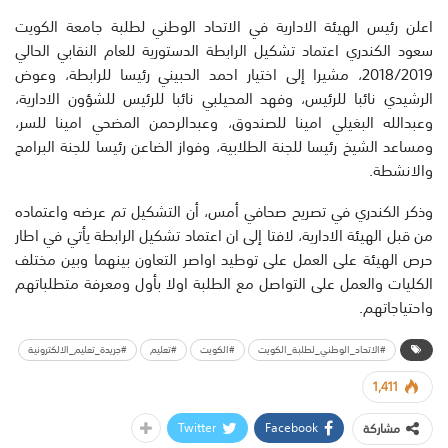
اعلن رئيس الهيئة الادارية في الاتحاد الوطني لطلبة جامعة الكويت
سعود الكندري اعتماد تشكيل الرابطة الدستورية للعام النقابي الحالي
2018/2019، مشيرا إلى اختيار احمد الحبيني رئيسا للرابطة، وعوض
الرشيدي نائبا للرئيس، وفهد المحيلبي نائبا للرئيس للشؤون الادارية،
وعبدالله البغيلي امينا للصندوق، وعبدالرحمن المضحي امينا للسر،
ومساعد الشيخ رئيسا للجنة الطلابية، وفواز الضاعن رئيسا للجنة البرامج
والانشطة.
وذكر الكندري في تصريح صحافي أمس، أن التشكيل تم عرضه واعتماده
من قبل الهيئة الادارية، لافتا إلى ان اعتماد تشكيل الرابطة يأتي في اطار
حرص الهيئة على العمل على توطيد اواصر التعاون بينهما وبين مختلف
الكليات والعمل على التواصل مع الطلبة اولا بأول ومعرفة متطلباتهم
واحتياجاتهم.
#الاتحاد_الوطني_لطلبة_الكويت
#الكويت
#تعليم
#جريدة_تعليم_الالكترونية
1,411
Twitter
Facebook
مشاركة