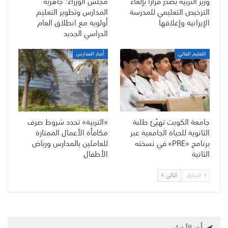
وزير التربية يصدر قرارًا بإلغاء
مجلس الوزراء: جاهزية
الترخيص التعليمي للمدرسة
المدارس وتطوير التعليم
الإيرانية وإغلاقها
أولوية مع انطلاق العام
الدراسي الجديد
التعليم العالي
أخبار المدارس
جامعة الكويت تهيّئ طلبة
«التربية» تحدد شروط صرف
الثانوية للحياة الجامعية عبر
مكافأة الأعمال الممتازة
برنامج «PRE» في نسخته
للعاملين بالمدارس ورياض
الثانية
الأطفال
السابق
التالي