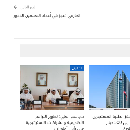
الخبر التالي
العازمي :عجز في أعداد المعلمين الذكور
التطبيقي
فّز الطلبة المستجدين
د.جاسم العلي: تطوير البرامج
بمكافآت تصل إلى 500 دينار
الأكاديمية والشراكات الاستراتيجية
درة
على رأس أولويات…