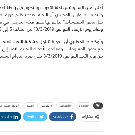
أعلن أمين السر ورئيس لجنة التدريب والتطوير في رابطة أعضا
والتدريب د. فارس المطيري أن اللجنة بصدد تنظيم دورة ت
ظل تدفق المعلومات” يحاضر بها عضو هيئة التدريس في قسم ا
وتقام يوم الاربعاء الموافق 13/3/2019 من الساعة 5 إلى 8 مساء بمركز التدريب التابع للرابطة.
وأوضح د. المطيري أن الدورة تتناول مشكلة البحث العل
مع تدفق المعلومات، ومعالجة الأخطاء البحثية، لافتا إلى أ
من يوم الأحد الموافق 3/3/2019 خلال فترة الدوام الرسمي، متمنيا أن تعم الفائدة على أكبر عدد ممكن من المشاركين.
#paaet
#التطبيقي
#الكويت
#تعليم
#جريدة_تعليم_الا
inkedin
Twitter
Facebook
مشاركة