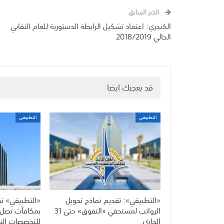
الخبر السابق
الكندري: اعتماد تشكيل الرابطة الدستورية للعام النقابي
الحالي 2018/2019
قد يعجبك ايضا
التطبيقي
التطبيقي
«التطبيقي»: تقديم نماذج تحويل
«التطبيقي» تح
الرواتب لمستحقي «التفوق» حتى 31
الجاري
للتخصصات النا