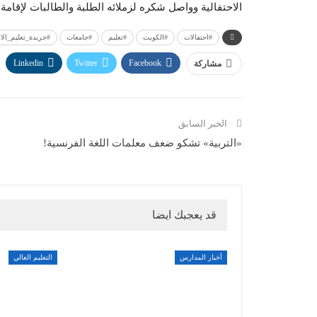
الاحتفالية وواصل شكره لزملائه الطلبة والطالبات لإقامة 
#احتفالات
#الكويت
#تعليم
#جامعات
#جريدة_تعليم_الال
Linkedin
Twitter
Facebook
مشاركة
الخبر السابق
«التربية» تشكو ضعف معلمات اللغة الفرنسية!
قد يعجبك ايضا
أخبار المدارس
التعليم العالي