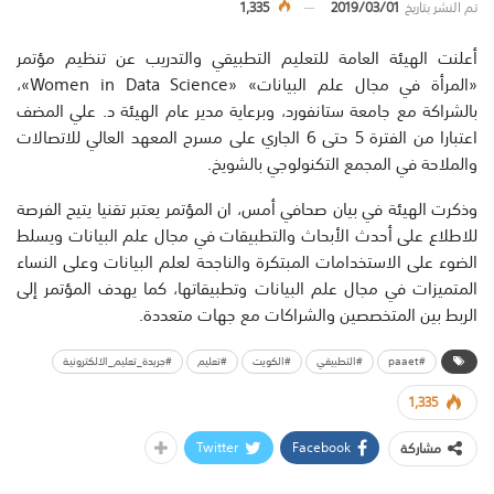
تم النشر بتاريخ
2019/03/01
1,335
أعلنت الهيئة العامة للتعليم التطبيقي والتدريب عن تنظيم مؤتمر
«المرأة في مجال علم البيانات» «Women in Data Science»،
بالشراكة مع جامعة ستانفورد، وبرعاية مدير عام الهيئة د. علي المضف
اعتبارا من الفترة 5 حتى 6 الجاري على مسرح المعهد العالي للاتصالات
والملاحة في المجمع التكنولوجي بالشويخ.
وذكرت الهيئة في بيان صحافي أمس، ان المؤتمر يعتبر تقنيا يتيح الفرصة
للاطلاع على أحدث الأبحاث والتطبيقات في مجال علم البيانات ويسلط
الضوء على الاستخدامات المبتكرة والناجحة لعلم البيانات وعلى النساء
المتميزات في مجال علم البيانات وتطبيقاتها، كما يهدف المؤتمر إلى
الربط بين المتخصصين والشراكات مع جهات متعددة.
#paaet
#التطبيقي
#الكويت
#تعليم
#جريدة_تعليم_الالكترونية
1,335
Twitter
Facebook
مشاركة