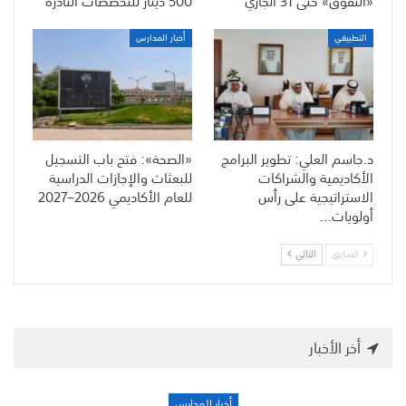
«التفوق» حتى 31 الجاري
500 دينار للتخصصات النادرة
التطبيقي
أخبار المدارس
د.جاسم العلي: تطوير البرامج
«الصحة»: فتح باب التسجيل
الأكاديمية والشراكات
للبعثات والإجازات الدراسية
الاستراتيجية على رأس
للعام الأكاديمي 2026–2027
أولويات…
السابق
التالي
أخر الأخبار
أخبار المدارس