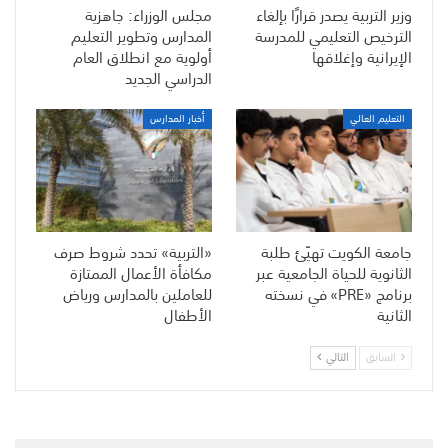
وزير التربية يصدر قرارًا بإلغاء
مجلس الوزراء: جاهزية
الترخيص التعليمي للمدرسة
المدارس وتطوير التعليم
الإيرانية وإغلاقها
أولوية مع انطلاق العام
الدراسي الجديد
التعليم العالي
أخبار المدارس
جامعة الكويت تهيّئ طلبة
«التربية» تحدد شروط صرف
الثانوية للحياة الجامعية عبر
مكافأة الأعمال الممتازة
برنامج «PRE» في نسخته
للعاملين بالمدارس ورياض
الثانية
الأطفال
السابق
التالي