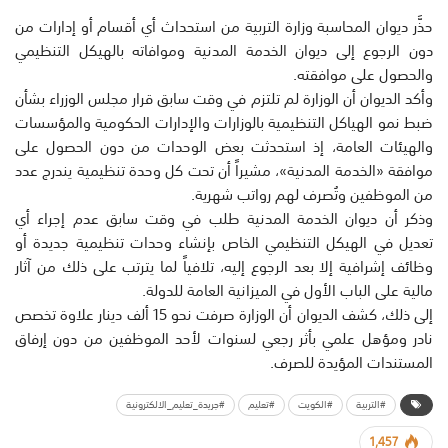
حذَّر ديوان المحاسبة وزارة التربية من استحداث أي أقسام أو إدارات من
دون الرجوع إلى ديوان الخدمة المدنية وموافاته بالهيكل التنظيمي
والحصول على موافقته.
وأكد الديوان أن الوزارة لم تلتزم في وقت سابق قرار مجلس الوزراء بشأن
ضبط نمو الهياكل التنظيمية بالوزارات والإدارات الحكومية والمؤسسات
والهيئات العامة، إذ استحدثت بعض الوحدات من دون الحصول على
موافقة «الخدمة المدنية»، مشيراً أن تحت كل وحدة تنظيمية يندرج عدد
من الموظفين وتُصرف لهم رواتب شهرية.
وذكر أن ديوان الخدمة المدنية طلب في وقت سابق عدم إجراء أي
تعديل في الهيكل التنظيمي الخاص بإنشاء وحدات تنظيمية جديدة أو
وظائف إشرافية إلا بعد الرجوع إليه، تلافياً لما يترتب على ذلك من آثار
مالية على الباب الأول في الميزانية العامة للدولة.
إلى ذلك، كشف الديوان أن الوزارة صرفت نحو 15 ألف دينار علاوة تخصص
نادر ومؤهل علمي بأثر رجعي لسنوات لأحد الموظفين من دون إرفاق
المستندات المؤيدة للصرف.
#التربية
#الكويت
#تعليم
#جريدة_تعليم_الالكترونية
1,457