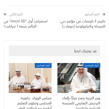
الخبر السابق
الخبر التالي
تكريم 3 كويتيات في مؤتمر دبي
استعراض أول “micro SD” في
للصيدلة والتكنولوجيا (دوفات)
العالم بسعة 1 تيرابايت!
قد يعجبك ايضا
أخبار المدارس
أخبار المدارس
وزير التربية يصدر قرارًا بإلغاء
مجلس الوزراء: جاهزية
الترخيص التعليمي للمدرسة
المدارس وتطوير التعليم
الإيرانية وإغلاقها
أولوية مع انطلاق العام