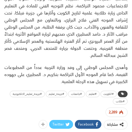
للاجتماعيات محمود التراكمة، نظم التوجيه الفني للمادة في التعليم
الخاص زيارة طلابية علمية لتاريخ الكويت وآثارها في جزيرة فيلكا، تحت
إشراف الموجه الفني فلاح البرازي، وبالتعاون مع المجلس الوطني
للثقافة والفنون والآداب، حيث كان برفقة الطلبة، من المجلس الوطني
مراقب الآثار د. حامد المطيري الذي صحبهم لزيارة المواقع الأثرية ابتداءً
من آثار العصر البرونزي ثم آثار الفترة الهلنستية والعصر الإسلامي كآثار
منطقة القرينية، وختمت الجولة بزيارة للمتحف الحربي، ومتحف قصر
الشيخ عبدالله السالم.
وأهدى المجلس الوطني إلى وفد وزارة التربية عدداً من المطبوعات
القيمة، كما قام الموجه الأول التراكمة بتكريم د. المطيري على جهوده
الكبيرة في تسهيل هذه الرحلة العلمية.
#الكويت
#تعليم
#جامعات
#جريدة_تعليم
#جريدة_تعليم_الالكترونية
#طلاب
2,289
Twitter
Facebook
مشاركة