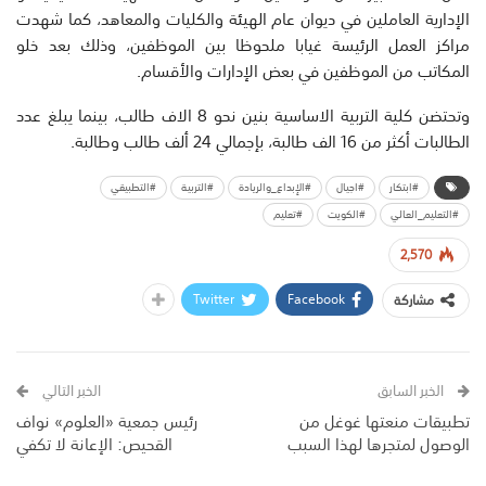
الإدارية العاملين في ديوان عام الهيئة والكليات والمعاهد، كما شهدت
مراكز العمل الرئيسة غيابا ملحوظا بين الموظفين، وذلك بعد خلو
المكاتب من الموظفين في بعض الإدارات والأقسام.
وتحتضن كلية التربية الاساسية بنين نحو 8 الاف طالب، بينما يبلغ عدد
الطالبات أكثر من 16 الف طالبة، بإجمالي 24 ألف طالب وطالبة.
#ابتكار
#اجيال
#الإبداع_والريادة
#التربية
#التطبيقي
#التعليم_العالي
#الكويت
#تعليم
2,570
Twitter
Facebook
مشاركة
الخبر السابق
الخبر التالي
تطبيقات منعتها غوغل من
رئيس جمعية «العلوم» نواف
الوصول لمتجرها لهذا السبب
القحيص: الإعانة لا تكفي