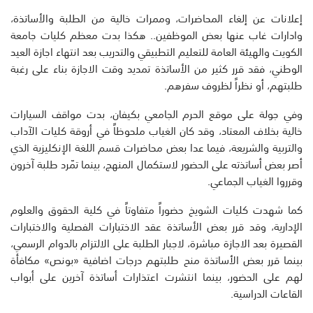
إعلانات عن إلغاء المحاضرات، وممرات خالية من الطلبة والأساتذة،
وادارات غاب عنها بعض الموظفين.. هكذا بدت معظم كليات جامعة
الكويت والهيئة العامة للتعليم التطبيقي والتدريب بعد انتهاء اجازة العيد
الوطني، فقد قرر كثير من الأساتذة تمديد وقت الاجازة بناء على رغبة
طلبتهم، أو نظراً لظروف سفرهم.
وفي جولة على موقع الحرم الجامعي بكيفان، بدت مواقف السيارات
خالية بخلاف المعتاد، وقد كان الغياب ملحوظاً في أروقة كليات الآداب
والتربية والشريعة، فيما عدا بعض محاضرات قسم اللغة الإنكليزية الذي
أصر بعض أساتذته على الحضور لاستكمال المنهج، بينما تمّرد طلبة آخرون
وقرروا الغياب الجماعي.
كما شهدت كليات الشويخ حضوراً متفاوتاً في كلية الحقوق والعلوم
الإدارية، وقد قرر بعض الأساتذة عقد الاختبارات الفصلية والاختبارات
القصيرة بعد الاجازة مباشرة، لاجبار الطلبة على الالتزام بالدوام الرسمي،
بينما قرر بعض الأساتذة منح طلبتهم درجات اضافية «بونص» مكافأة
لهم على الحضور، بينما انتشرت اعتذارات أساتذة آخرين على أبواب
القاعات الدراسية.