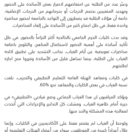
وعبّر عدد من الطلبة عن امتعاضهم لاصرار بعض الأساتذة على الحضور
وتهديد المتغيبين بخصم الدرجات أو بحرمانهم من الدرجات الإضافية،
خاصة أن هؤلاء الطلبة قد يضطرون إلى التواجد بالجامعة لحضور محاضرة
واحدة فقط، في ظل اجماع كثير من الأساتذة على إلغاء المحاضرات.
وقد بدت كليات الحرم الجامعي بالخالدية أكثر التزاماً بالحضور، في ظل
تأكيد أساتذة على أهمية الحضور لاستكمال المناهج، والتلويح باضافة
محاضرات تعويضية عن أيام الغياب، بجانب التشديد على تطبيق لائحة
الغياب على الطلبة، بينما تساهل قليل من الأساتذة وقرروا منح اجازة
لطلبتهم.
في كليات ومعاهد الهيئة العامة للتعليم التطبيقي والتدريب، بلغت
نسبة الغياب في بعض الكليات والمعاهد نحو %60.
ويؤكد المراقبون ان هذا الغياب الجماعي وضع قياديي «التطبيقي» في
حيرة أمام ظاهرة الغياب، وفشلت كل التدابير والإجراءات التي اُتخذت
لمعالجة هذه المشكلة والحد منها.
ولوحظ أن الغياب لم يقتصر فقط على الأكاديميين في الكليات، وإنما
طال أعداداً كبيرة من الموظفين، سواء من أعضاء الهيئات التعليمية أو