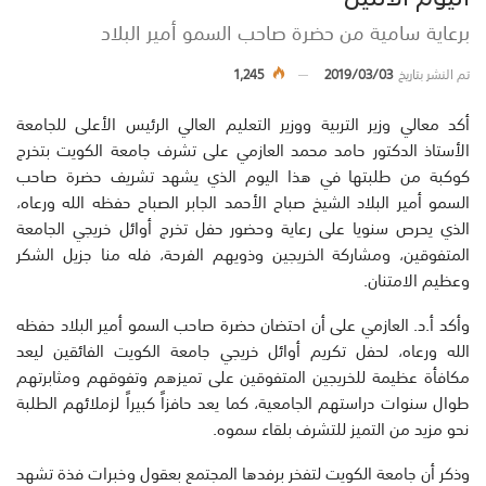
برعاية سامية من حضرة صاحب السمو أمير البلاد
تم النشر بتاريخ
2019/03/03
1,245
أكد معالي وزير التربية ووزير التعليم العالي الرئيس الأعلى للجامعة
الأستاذ الدكتور حامد محمد العازمي على تشرف جامعة الكويت بتخرج
كوكبة من طلبتها في هذا اليوم الذي يشهد تشريف حضرة صاحب
السمو أمير البلاد الشيخ صباح الأحمد الجابر الصباح حفظه الله ورعاه،
الذي يحرص سنويا على رعاية وحضور حفل تخرج أوائل خريجي الجامعة
المتفوقين، ومشاركة الخريجين وذويهم الفرحة، فله منا جزيل الشكر
وعظيم الامتنان.
وأكد أ.د. العازمي على أن احتضان حضرة صاحب السمو أمير البلاد حفظه
الله ورعاه، لحفل تكريم أوائل خريجي جامعة الكويت الفائقين ليعد
مكافأة عظيمة للخريجين المتفوقين على تميزهم وتفوقهم ومثابرتهم
طوال سنوات دراستهم الجامعية، كما يعد حافزاً كبيراً لزملائهم الطلبة
نحو مزيد من التميز للتشرف بلقاء سموه.
وذكر أن جامعة الكويت لتفخر برفدها المجتمع بعقول وخبرات فذة تشهد