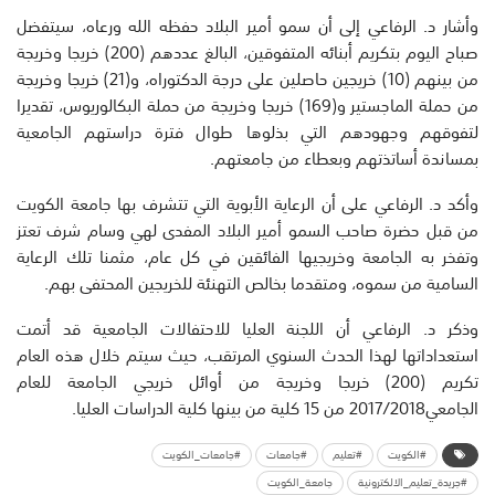
وأشار د. الرفاعي إلى أن سمو أمير البلاد حفظه الله ورعاه، سيتفضل
صباح اليوم بتكريم أبنائه المتفوقين، البالغ عددهم (
200) خريجا وخريجة
من بينهم (
10) خريجين حاصلين على درجة الدكتوراه، و(21) خريجا وخريجة
من حملة الماجستير و(169) خريجا وخريجة من حملة البكالوريوس، تقديرا
لتفوقهم وجهودهم التي بذلوها طوال فترة دراستهم الجامعية
بمساندة أساتذتهم وبعطاء من جامعتهم.
وأكد د. الرفاعي على أن الرعاية الأبوية التي تتشرف بها جامعة الكويت
من قبل حضرة صاحب السمو أمير البلاد المفدى لهي وسام شرف تعتز
وتفخر به الجامعة وخريجيها الفائقين في كل عام، مثمنا تلك الرعاية
السامية من سموه، ومتقدما بخالص التهنئة للخريجين المحتفى بهم.
وذكر د. الرفاعي أن اللجنة العليا للاحتفالات الجامعية قد أتمت
استعداداتها لهذا الحدث السنوي المرتقب، حيث سيتم خلال هذه العام
تكريم (200) خريجا وخريجة من أوائل خريجي الجامعة للعام
الجامعي2017/2018 من 15 كلية من بينها كلية الدراسات العليا.
#الكويت
#تعليم
#جامعات
#جامعات_الكويت
#جريدة_تعليم_الالكترونية
جامعة_الكويت