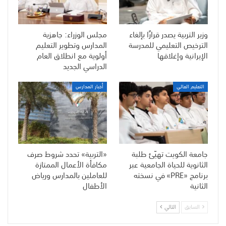
وزير التربية يصدر قرارًا بإلغاء
مجلس الوزراء: جاهزية
الترخيص التعليمي للمدرسة
المدارس وتطوير التعليم
الإيرانية وإغلاقها
أولوية مع انطلاق العام
الدراسي الجديد
التعليم العالي
أخبار المدارس
جامعة الكويت تهيّئ طلبة
«التربية» تحدد شروط صرف
الثانوية للحياة الجامعية عبر
مكافأة الأعمال الممتازة
برنامج «PRE» في نسخته
للعاملين بالمدارس ورياض
الثانية
الأطفال
السابق
التالي