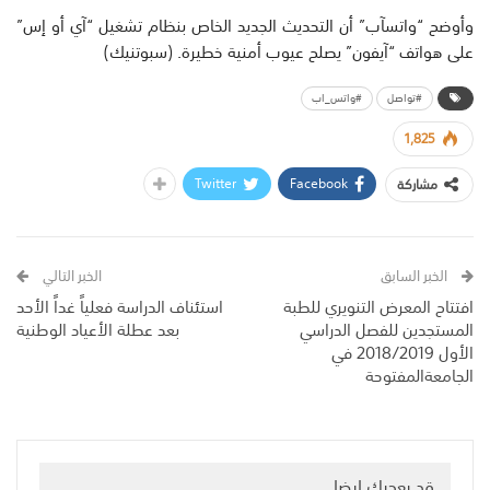
وأوضح “واتسآب” أن التحديث الجديد الخاص بنظام تشغيل “آي أو إس”
على هواتف “آيفون” يصلح عيوب أمنية خطيرة. (سبوتنيك)
#تواصل
#واتس_اب
1,825
Twitter
Facebook
مشاركة
الخبر السابق
الخبر التالي
افتتاح المعرض التنويري للطبة
استئناف الدراسة فعلياً غداً الأحد
المستجدين للفصل الدراسي
بعد عطلة الأعياد الوطنية
الأول 2018/2019 في
الجامعةالمفتوحة
قد يعجبك ايضا