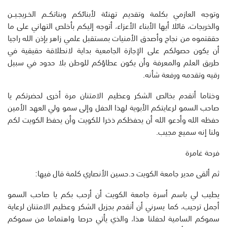
وتوجه العازمي بكلمة وتقديم تهنئة لأبنائكم وبناتكــم الخـريجـيــن
والخريجات، قائلا أيها الأبناء الأعزاء، أتوجه إليكم بأخلص التهاني على ما
حققتموه من نجاح وأصدق الأمنيات بمستقبل علمي زاهر بإذن الله راجيا
أن يكون حصولكم على الإجازة الجامعية بداية لانطلاقة حقيقية في
طريق العلم والمعرفة وأن يكون عطاؤكم للوطن بلا حدود في سبيل
رقيه وتقدمه ورفعة شأنه.
وختاما أتقدم بخالص الشكر وعظيم الامتنان مرة أخرى لحضرتكم يا
صاحب السمو لرعايتكم الأبوية لهذا الحفل وإلى سمو ولي العهد الأمين
حفظه الله وأدعو الله أن يحفظكم ذخرا للكويت وأن يحفظ الكويت لكم
ولنا إنه سميع مجيب.
فرحة غامرة
ثم ألقى مدير جامعة الكويت د.حسين الأنصاري كلمة قال فيها:
يطيب لي باسم أسرة جامعة الكويت أن أرحب بكم يا صاحب السمو
أجمل ترحيب، كما يسرني أن أتقدم بجزيل الشكر وعظيم الامتنان لرعاية
سموكم السامية لحفلنا هذا، والذي يأتي حرصا واهتماما من سموكم