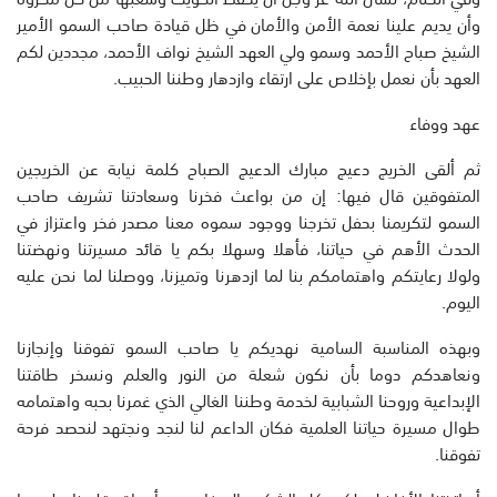
وأن يديم علينا نعمة الأمن والأمان في ظل قيادة صاحب السمو الأمير
الشيخ صباح الأحمد وسمو ولي العهد الشيخ نواف الأحمد، مجددين لكم
العهد بأن نعمل بإخلاص على ارتقاء وازدهار وطننا الحبيب.
عهد ووفاء
ثم ألقى الخريج دعيج مبارك الدعيج الصباح كلمة نيابة عن الخريجين
المتفوقين قال فيها: إن من بواعث فخرنا وسعادتنا تشريف صاحب
السمو لتكريمنا بحفل تخرجنا ووجود سموه معنا مصدر فخر واعتزاز في
الحدث الأهم في حياتنا، فأهلا وسهلا بكم يا قائد مسيرتنا ونهضتنا
ولولا رعايتكم واهتمامكم بنا لما ازدهرنا وتميزنا، ووصلنا لما نحن عليه
اليوم.
وبهذه المناسبة السامية نهديكم يا صاحب السمو تفوقنا وإنجازنا
ونعاهدكم دوما بأن نكون شعلة من النور والعلم ونسخر طاقتنا
الإبداعية وروحنا الشبابية لخدمة وطننا الغالي الذي غمرنا بحبه واهتمامه
طوال مسيرة حياتنا العلمية فكان الداعم لنا لنجد ونجتهد لنحصد فرحة
تفوقنا.