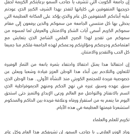
إن جامعة الكويت التي تتشرف يا صاحب السمو برعايتكم الكريمة لحفل
خريجيها المتفوقين في كلياتها لتفخر بهذا الشرف الكبير الذي عودتم
عليه أبناءكم المتفوقين كل عام والذي يؤكد على المكانة العظيمة التي
يحظى بها كل منتسبي الجامعة من سموكم والذين يرفعون إلى مقام
سموكم الكريم أسمى آيات الشكر والامتنان والعرفان لما لمسوه من
سموكم من تقدير لهذا الصرح العلمي الشامخ الذي يتعايش مع
اهتمامكم وحرصكم ومؤازرتكم ودعمكم لهذه الجامعة فلكم منا جميعا
كل الحب والتقدير والامتنان.
إن احتفالنا هذا يمثل احتفالا واحتفاء بثمرة يانعة من الثمار الوفيرة
للتعاون والتلاحم بين أبناء هذا الوطن العزيز قيادة وشعبا ويعلن عن
خصوصية فريدة للمجتمع الكويتي منذ النشأة الأولى.. هذا الوطن الذي
سبق عهده وسبق غيره في نهج الحكم ومنهج الديموقراطية الذي
اتسم بالانفتاح والتواصل مع العالم ورعى الإبداع والتميز حتى استحق
اليوم ما ينعم به من استقرار ورفاه وعلاقة فريدة بين الحاكم والمحكوم
استشعرنا قيمتها العظيمة في هذه الأيام.
تكريم للعلم والعلماء
وزاد الوزير العازمي، يا صاحب السمو، إن تشريفكم هذا العام وكل عام