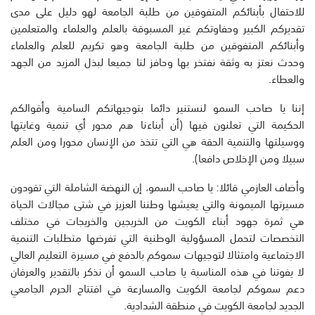
للاحتفال بأبنائكم المتفوقين من طلبة الجامعة لهو دليل على مدى
تقديركم الكبير وحفاوتكم غير المسبوقة بالعلم والعلماء والمتعلمين
وأبنائكم المتفوقين من طلبة الجامعة وهو تكريم للعلم والعلماء
وحدث نعتز به وثقة نفتخر بها وحافز لنا جميعا لبذل المزيد من الجهد
والعطاء.
إننا يا صاحب السمو لنستنير دائما بتوجيهاتكم السامية وأقوالكم
الحكيمة التي تعلنون فيها (أن أبناءنا هم محور أي تنمية وغايتها
ووسيلتها والتنمية الحقة هي التي تتخذ من الإنسان محورا ومن العلم
سبيلا ومن الإخلاص دافعا).
وأضاف العازمي قائلا: يا صاحب السمو، إن النهضة الشاملة التي تقودون
مسيرتها الميمونة والتي يعيشها وطننا العزيز في شتى مجالات الحياة
هي ثمرة جهود أبناء الكويت من الخريجين والخريجات في مختلف
التخصصات لتحمل المسؤولية الوطنية التي تفرضها متطلبات التنمية
الاجتماعية وامتثالا لتوجيهات سموكم بالدفع في مسيرة التعليم العالي
لا يفوتنا في هذه المناسبة يا صاحب السمو أن نذكر بالتقدير والعرفان
دعم سموكم لجامعة الكويت والمسارعة في افتتاح الحرم الجامعي
الجديد لجامعة الكويت في منطقة الشدادية.