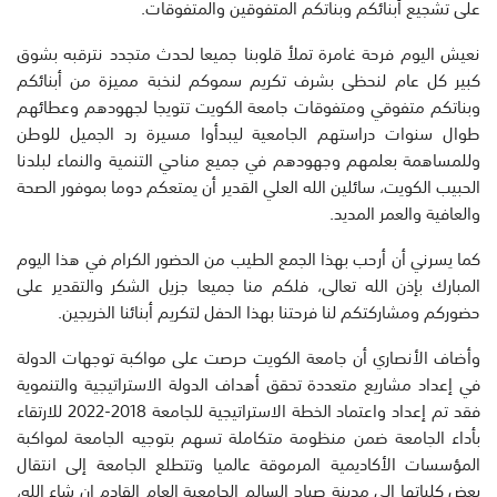
على تشجيع أبنائكم وبناتكم المتفوقين والمتفوقات.
نعيش اليوم فرحة غامرة تملأ قلوبنا جميعا لحدث متجدد نترقبه بشوق
كبير كل عام لنحظى بشرف تكريم سموكم لنخبة مميزة من أبنائكم
وبناتكم متفوقي ومتفوقات جامعة الكويت تتويجا لجهودهم وعطائهم
طوال سنوات دراستهم الجامعية ليبدأوا مسيرة رد الجميل للوطن
وللمساهمة بعلمهم وجهودهم في جميع مناحي التنمية والنماء لبلدنا
الحبيب الكويت، سائلين الله العلي القدير أن يمتعكم دوما بموفور الصحة
والعافية والعمر المديد.
كما يسرني أن أرحب بهذا الجمع الطيب من الحضور الكرام في هذا اليوم
المبارك بإذن الله تعالى، فلكم منا جميعا جزيل الشكر والتقدير على
حضوركم ومشاركتكم لنا فرحتنا بهذا الحفل لتكريم أبنائنا الخريجين.
وأضاف الأنصاري أن جامعة الكويت حرصت على مواكبة توجهات الدولة
في إعداد مشاريع متعددة تحقق أهداف الدولة الاستراتيجية والتنموية
فقد تم إعداد واعتماد الخطة الاستراتيجية للجامعة 2018-2022 للارتقاء
بأداء الجامعة ضمن منظومة متكاملة تسهم بتوجيه الجامعة لمواكبة
المؤسسات الأكاديمية المرموقة عالميا وتتطلع الجامعة إلى انتقال
بعض كلياتها إلى مدينة صباح السالم الجامعية العام القادم إن شاء الله،