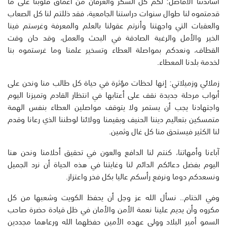
أساتذتنا الأفاضل: لكم كل الشكر والعرفان من أعماق قلوبنا على ما
قدمتموه لنا طوال سنوات دراستنا الجامعية، فقد ذللتم لنا كل الصعاب
والعقبات التي واجهتنا وأنرتم عقولنا بالعلم والمعرفة وغرستم فينا
الخير والأمل والرغبة الصادقة في البحث والعمل، وقد حان وقت
القطاف، ونعدكم بمواصلة العطاء وتسخير علمنا وما غرستموه بنا
لخدمة بلدنا المعطاء.
زملائي وزميلاتي: إنها لحظات مؤثرة في حياة كل طالب منا ونحن على
أبواب مرحلة جديدة نقف على أعتابها في انتظار القادم وتميزنا اليوم
واجتهادنا يجب أن يستمر ولا يتوقف مواصلين العطاء بنفس الهمة
متمسكين بتعاليم ديننا الحنيف وبقيمنا وولائنا لوطننا الذي رعانا وقدم
لنا الكثير فيستحق منا كل غال وثمين.
آباءنا وأمهاتنا، كنتم لنا الدافع والعون في تحقيق أحلامنا ونحن هنا
اليوم بفضل دعائكم الدائم لنا وغايتنا في هذه الحياة أن نرد الجميل
ونسعدكم دوما ونرفع رأسكم عاليا بكل فخر واعتزاز.
وفي الختام.. نسأل الله عز وجل أن يحفظ الكويت وشعبها من كل
مكروه وأن يديم علينا نعمة الأمن والأمان في ظل قيادة حضرة صاحب
السمو أمير البلاد وولي عهده الأمين حفظهما الله ورعاهما مجددين