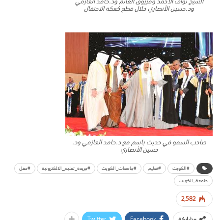
الشيخ نواف الأحمد ومرزوق الغانم ود.حامد العازمي
ود.حسين الأنصاري خلال قطع كعكة الاحتفال
صاحب السمو في حديث باسم مع د.حامد العازمي ود.
حسين الأنصاري
#الكويت
#تعليم
#جامعات_الكويت
#جريدة_تعليم_الالكترونية
#حفل
جامعة_الكويت
2,582
Twitter
Facebook
مشاركة