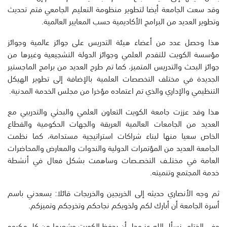
وقد سعت الجامعة أيضا لتطوير منظومة التعليم الجامعي فتم تحديث
وتطوير العديد من البرامج الأكاديمية حسب المعايير العالمية.
هذا وحصل عدد من أعضاء هيئة التدريس على جوائز عالمية وجوائز
مؤسسة الكويت للتقدم العلمي وجوائز الدولة التشجيعية وغيرها من
جوائز البحث والتدريس المتميز، كما تم طرح العديد من برامج الماجستير
الجديدة في مختلف التخصصات العلمية بالإضافة إلى تطوير الهيكل
التنظيمي والإداري والذي تم اعتماده مؤخرا من مجلس الخدمة المدنية.
هذا وقد عززت جامعة الكويت التعاون العلمي والبحثي والتدريبي مع
العديد من الجامعات العالمية العريقة والجهات الحكومية والقطاع
الخاص سعيا منها لبناء شراكات استراتيجية مستدامة، كما نظمت
الجامعة العديد من المؤتمرات الدولية والندوات والمعارض والمحاضرات
العامة في مختلــف التخصــصات وساهمت بشكل فعال في أنشطة
خدمة المجتمع وتنميته.
ثم وجه الأنصاري حديثه إلى الخريجين والخريجات قائلا: يسعدني باسم
أسرة الجامعة أن أبارك لكم ولذويكم نجاحكم وتخرجكم وتميزكم.
وفي الختام، نسأل الله عز وجل أن يحفظ الكويت وشعبها من كل مكروه