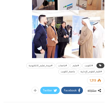
#الكويت
#تعليم
#جامعات
#جريدة_تعليم_الالكترونية
#كلية_العلوم_الإدارية
جامعة_الكويت
1,513
Twitter
Facebook
مشاركة