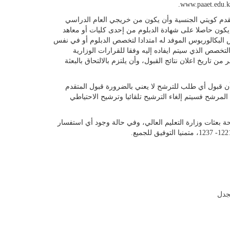
قدم كويتي الجنسية وأن يكون من خريجي العام الدراسي
 و أن يكون حاصلا على شهادة الدبلوم من إحدى كليات أو معاهد
 في نظام 4 نقاط، وأن يكون تخصص البكالوريوس الموفد له امتدادا لتخصص الدبلوم أو في نفس
لتخصص الذي سيتم ايفاده إليه وفقا للقرارات الوزارية
لال شهر من تاريخ اعلان نتائج القبول، وأن يلتزم بالالتحاق بالبعثة
أن قبول أي طلب للترشح لا يعني بالضرورة قبول المتقدم
لمرشح فسيتم إلغاء الترشيح تلقائيا وترشيح الاحتياطي
ة بعثات وزارة التعليم العالي، وفي حالة وجود أي استفسار
لجدل