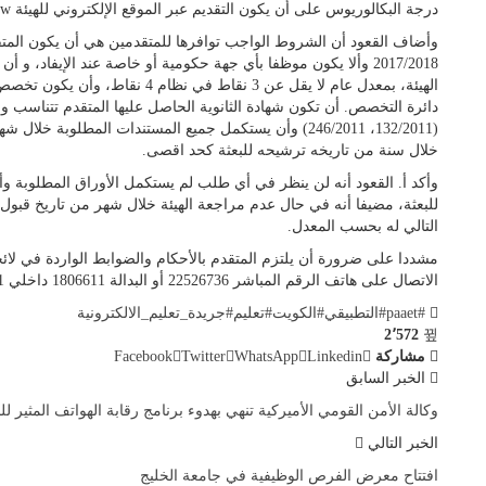
درجة البكالوريوس على أن يكون التقديم عبر الموقع الإلكتروني للهيئة www.paaet.edu.kw.
وأضاف القعود أن الشروط الواجب توافرها للمتقدمين هي أن يكون المت
2017/2018 وألا يكون موظفا بأي جهة حكومية أو خاصة عند الإيفاد،
الهيئة، بمعدل عام لا يقل عن 3 نقاط
دائرة التخصص. أن تكون شهادة الثانوية الحاصل عليها المتقدم تتناسب وا
(132/2011، 246/2011) وأن يستكمل جميع المستندات المطلوبة خ
خلال سنة من تاريخه ترشيحه للبعثة كحد اقصى.
وأكد أ. القعود أنه لن ينظر في أي طلب لم يستكمل الأوراق المطلوبة و
للبعثة، مضيفا أنه في حال عدم مراجعة الهيئة خلال شهر من تاريخ قبول ا
التالي له بحسب المعدل.
مشددا على ضرورة أن يلتزم المتقدم بالأحكام والضوابط الواردة في لائح
الاتصال على هاتف الرقم المباشر 22526736 أو البدالة 1806611 داخلي 1221- 1237، متمنيا التوفيق للجميع.
#paaet
#التطبيقي
#الكويت
#تعليم
#جريدة_تعليم_الالكترونية
2٬572
مشاركة
Linkedin
WhatsApp
Twitter
Facebook
الخبر السابق
وكالة الأمن القومي الأميركية تنهي بهدوء برنامج رقابة الهواتف المثير ل
الخبر التالي
افتتاح معرض الفرص الوظيفية في جامعة الخليج