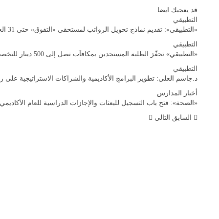
قد يعجبك ايضا
التطبيقي
«التطبيقي»: تقديم نماذج تحويل الرواتب لمستحقي «التفوق» حتى 31 الجاري
التطبيقي
«التطبيقي» تحفّز الطلبة المستجدين بمكافآت تصل إلى 500 دينار للتخصصات النادرة
التطبيقي
د.جاسم العلي: تطوير البرامج الأكاديمية والشراكات الاستراتيجية على
أخبار المدارس
«الصحة»: فتح باب التسجيل للبعثات والإجازات الدراسية للعام الأكاديمي 2026–2027
السابق
التالي