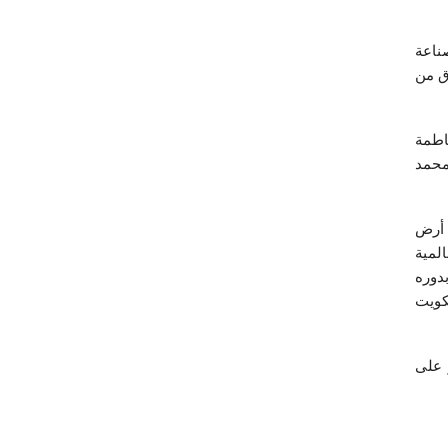
ناعة
ق من
اطمة
محمد
 أرض
المية
دوره
كويت
 على