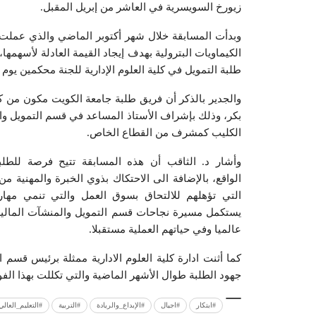
زيورخ السويسرية في العاشر من إبريل المقبل.
وبدأت المسابقة خلال شهر أكتوبر الماضي والذي عملت 
الكيماويات البترولية بهدف إيجاد القيمة العادلة لأسهم
طلبة التمويل في كلية العلوم الإدارية للجنة محكمين يوم
والجدير بالذكر أن فريق طلبة جامعة الكويت مكون من 
بكر، وذلك بإشراف الأستاذ المساعد في قسم التمويل وال
الكليب كمشرف من القطاع الخاص.
وأشار د. الثاقب أن هذه المسابقة تتيح فرصة للطلب
الواقع، بالإضافة الى الاحتكاك بذوي الخبرة والمهنية من 
التي تؤهلهم للالتحاق بسوق العمل والتي تنمي مهارا
يستكمل مسيرة نجاحات قسم التمويل والمنشآت المالية و
عالميا وفي حياتهم العملية مستقبلا.
كما أثنت ادارة كلية العلوم الادارية ممثلة برئيس قسم 
جهود الطلبة طوال الأشهر الماضية والتي تكللت بهذا الفو
#ابتكار
#اجيال
#الإبداع_والريادة
#التربية
#التعليم_العالي