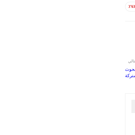
3٬6
تالي
بحوث
تركة