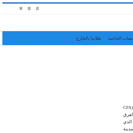
معات الخاصة
طلابنا بالخارج
فاز فريق كلية العلوم الإدارية بجامعة الكويت في مسابقة معهد المحللين الماليين المعتمدين (CFA Institute) لتحدي البحوث (CFA
من الفرق
الذي
دينة