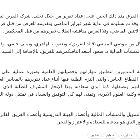
الفرق منذ ذلك الحين على إعداد تقرير من خلال تحليل شركة القرين لص
ها، وقد تم تسليمه في بداية شهر فبراير الماضي وتقديمه للعرض من قبل فر
 الاثنين الماضي، وتلا العرض مناقشة الطلاب تقريرهم من قبل المحكمين.
كل من موضي المنيفي (قائد الفريق)، ويعقوب الهاجري، ويمنى حنفي، وف
منشآت المالية د. سعود أسعد الثاقبكمرشد للفريق، بالإضافة إلى السيد 
ة المتميزين لتطبيق مهاراتهم وحصيلتهم العلمية بصورة عملية على
القطاع الخاص، والتي التزم الطلبة فيها أثناءإعداد تقريرهم بالمعايير الع
تهم وتصقلها، كما أبدى سعادته بهذا الإنجاز المشرف للطلبة الذي ب
كلية العلوم الادرية، وتمنى لهم كل التوفيق والسداد في تمثيل دولة ال
التمويل والمنشآت المالية وأعضاء الهيئة التدريسية وأعضاء الفريق الفائز
ز الذي هو مدعاة للسعادة والاعتزاز والفخر.
#الكويت
#تعليم
#تفوق