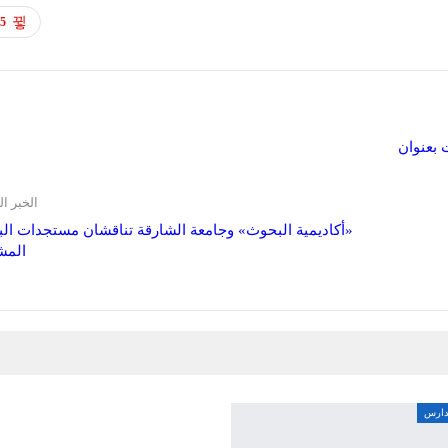
35
 بعنوان
الخبر ال
«أكاديمية البحوث» وجامعة الشارقة تناقشان مستجدات ال
المش
مدارس