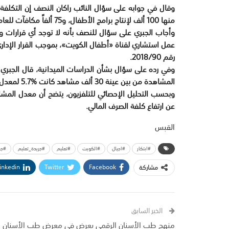
منها 100 ألف لإنتاج برامج الأطفال، و75 ألفاً مكافآت للعاملين فيها، و450 ألفاً لشراء واستئجار برامج للأطفال.
وأجاب الجبري على سؤال للنصف بأنه لا توجد أي قرارات وز
رقم 2018/90.
وفي رده على سؤال بشأن الدراسات الميدانية، قال الجبري
المشاهدة من بين عينة 30 ألف مشاهد كانت %5.7 لمعدل حصة المشاهدة الشهرية من بين جميع المحطات.
عن ارتفاع كلفة الصرف المالي.
القبس
#ابتكار
#اجيال
#الكويت
#تعليم
#جريدة_تعليم
#جر
inkedin
Twitter
Facebook
مشاركة
الخبر السابق
منهج طب الأسنان الرقمي يعرض في معرض طب الأسنان