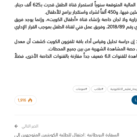
وقال في جوابه على سؤال النائب راكان النصف إن التكلفة المالية المتوقعة سنوياً لاستمرار قناة الطفل قدرت بـ625 ألف دينار،
ارية ولا لجان خاصة بإنشاء قناة «أطفال الكويت»، وإنما يوجد فريق
عمل استشاري لقناة «أطفال الكويت»، بموجب القرار الإداري رقم 2018/89، وفريق عمل فني لقناة الطفل بموجب القرار الإداري
: إن دراسة تحليل وقياس أداء باقة تلفزيون الكويت كشفت أن معدل
وبحسب التحليل الإحصائي للتلفزيون، يتضح أن معدل المشاهدة للقنوات الـ6 ضعيف جداً مقارنة بالقنوات الخاصة الأخرى، فضلاً
يدة_تعليم_الالكترونية
#طلاب
#منوعات
L
1,916
الخبر التالي
السفارة البريطانية :احتفال للطلبة الكويتيين المتوجهين إلى