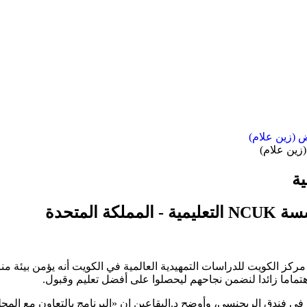
(زين علام)
ية
المتحدة
ز مركز الكويت للدراسات التمهيدية العالمية في الكويت أنه يؤمن بيئة م
 اهتماما زائدا لنضمن نجاحهم ليحصلوا على أفضل تعليم وقبول.
في فندق الريجنسي، وأوضح د.البقاعين ان «البرنامج بالتعاون مع المج