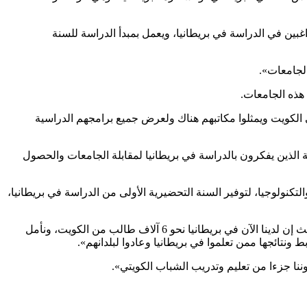
الراغبين في الدراسة في بريطانيا، ويعمل بمبدأ الدراسة للسنة
الكويت ويمثلوا مكاتبهم هناك ولعرض جميع برامجهم الدراسية
الذين يفكرون بالدراسة في بريطانيا لمقابلة الجامعات والحصول
 مع كلية الكويت للعلوم والتكنولوجيا، لتوفير السنة التحضيرية الأولى من الدراسة في بريطانيا،
من جهته قال نائب السفير البريطاني في الكويت تيم فاوز: «إن العلاقات الثنائية بين الكويت وبريطانيا قوية جدا وخاصة فيما يعنى بالتعليم، حيث إن لدينا الآن في بريطانيا نحو 6 آلاف طالب من الكويت، ونأمل
نتائجها ممن تعلموا في بريطانيا وعادوا لبلدانهم».