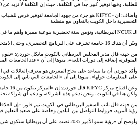
للطلبة، وفيها توفير كبير جدا في التكلفة، حيث إن التكلفة لا تزيد عن 30% من تكلفة الدراسة لسنة في بريطانيا».
وأضاف: ان «KIFYC هو جزء من جهود الجامعة لتوفير ف
التحضيرية داخل الكويت بالتعاون مع منظمة
الـ NCUK البريطانية، وتؤمن سنة تحضيرية بنوعية مميزة وأهم ما في ذلك ضمان حصول الطالب على قبول في جامعات بريطانية من أرقى الجامعات».
وبيّن أن هناك 16 جامعة تشرف على البرنامج التحضيري، وحتى الامتحان النهائي عقب البرنامج يتم من قبل لنهائي عقب البرنامج يتم من قبل هذه الجامعات.
من جهته قال مدير المجلس البريطاني بالكويت مايكل جوردن: «نقوم ب
المتوفرة، إضافة إلى دورات اللغة»، منوها إلى أن «عدد الجامعات المشاركة هذا العام 35 جامعة، 
وأكد جوردن أن ما يساعد على نجاح المعرض هو معرفة العائلات في الك
على المعلومات حولها»، منوها إلى أن «الجامعات التي تأتي إلى الكويت
وعن افت
ولكن هنا في الكويت، ونحن ندعم هذه الشراكة، وندعم أي شراكة تختص 
رؤية المزيد، فروابط التواصل بين البلدين وخاصة على صعيد التعليم قو
وأوضح أن «رؤية سمو الأمير 2035 نصت على أن بريطانيا ستكون شريكا في تنفيذ هذه الرؤية، خصوصا في مجال التعليم، ونحن سعداء جدا بكوننا جزءا من تعليم وتدريب الشباب الكويتي».