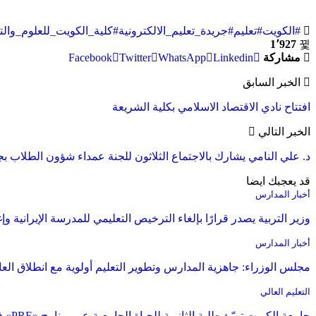
#الكويت
#تعليم
#جريدة_تعليم_الالكترونية
#كلية_الكويت_للعلوم_والتك
1٬927
مشاركة
Linkedin
WhatsApp
Twitter
Facebook
الخبر السابق
افتتاح نادي الاقتصاد الاسلامي بكلية الشريعة
الخبر التالي
د. علي النامي يشارك بالاجتماع الثلاثون للجنة عمداء شؤون الطلاب بج
قد يعجبك ايضا
أخبار المدارس
وزير التربية يصدر قرارًا بإلغاء الترخيص التعليمي للمدرسة الإيرانية وإغ
أخبار المدارس
مجلس الوزراء: جاهزية المدارس وتطوير التعليم أولوية مع انطلاق العا
التعليم العالي
جامعة الكويت تهيّئ طلبة الثانوية للحياة الجامعية عبر برنامج «PRE» في نسخته الثانية