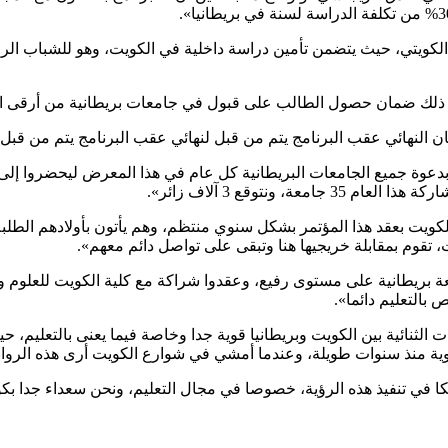
رص للشباب الكويتي، حيث يتضمن تأمين دراسة داخلية في الكويت، وهو للشباب 
دعوة جميع الجامعات البريطانية كل عام في هذا المعرض ليحضروا إلى 
ونتوقع 3 آلاف زائر».
ويت بعقد هذا المؤتمر بشكل سنوي منتظم، وهم يأتون بأولادهم الطلبة 
، تقوم بمقابلة خريجيها هنا وتبقى على تواصل دائم معهم».
تاح مركز KIFYC قال جوردن: إن «المركز يتكون من 16 جامعة بريطانية على مستوى رفيع، وعقدوا شراكة
بالتعليم دائما».
ية منذ سنوات طويلة، وعندما أمشي في شوارع الكويت أرى هذه الروابط و