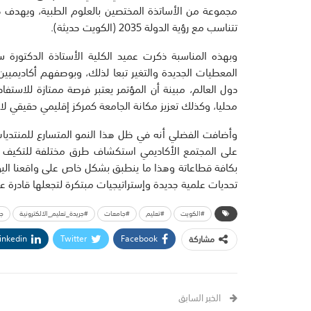
مجموعة من الأساتذة المختصين بالعلوم الطبية، ويهدف هذا
تتناسب مع رؤية الدولة 2035 (الكويت حديثة).
وبهذه المناسبة ذكرت عميد الكلية الأستاذة الدكتورة س
المعطيات الجديدة والتغير تبعا لذلك، وبوصفهم أكاديمي
دول العالم، مبينة أن المؤتمر يعتبر فرصة ممتازة للاستف
محليا، وكذلك تعزيز مكانة الجامعة كمركز إقليمي حقيقي ل
وأضافت الفضلي أنه في ظل هذا النمو المتسارع للمنتديات 
على المجتمع الأكاديمي استكشاف طرق مختلفة للتكيف م
بكافة قطاعاتة وهذا ما ينطبق بشكل خاص على واقعنا اليوم
تحديات علمية جديدة وإستراتيجيات مبتكرة لتجعلها قادرة ع
#الكويت
#تعليم
#جامعات
#جريدة_تعليم_الالكترونية
جا
inkedin
Twitter
Facebook
مشاركة
الخبر السابق