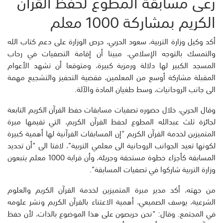
رعى مسابقة المطوع لحفظ القرآن
الكريم بمشاركة 1000 معلم
أكد وكيل وزارة التربية، سعود الحربي، حرص الوزارة على دعم كتاب الله
والتمسك بالتوجه الإسلامي، مبينا أن إقامة التصفيات في رحاب
المسجد الكبير لها دلالة ورمزية كبيرة، ومتوقعا أن تشهد الأعوام
المقبلة مشاركة أوسع من المعلمين، فقضية التحفيز والتشجيع مهمة
الى جانب الروحانيات، وسط طغيان المادة والآلة.
وقال الحربي، خلال حضوره تصفيات مسابقات حفظ القرآن الكريم التابعة
لجائزة ثلث عبدالله المطوع لحفظ القرآن الكريم، التي تقيمها مبرة
المتميزين لخدمة القرآن الكريم “إن المسابقات القرآنية لها أهمية كبيرة
لكونها تعيد الجوانب الروحانية الى معلمي التربية”، لافتا الى “أن تحديد
المسابقة كأجزاء خطوة مستحقة وجريئة، وأن قرابة 1000 معلم يتبعون
وزارة التربية شاركوا في تصفيات المسابقة”.
من جهته، أكد مدير مبرة المتميزين لخدمة القرآن الكريم والعلوم
الشرعية، يوسف الصميعي، أهمية الاعتناء بالقرآن الكريم ونشر علومه
في المجتمع. وقال: “نحن حريصون على هذا الموضوع بالذات، لأن حفظ