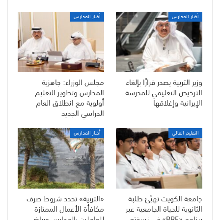
أخبار المدارس
أخبار المدارس
وزير التربية يصدر قرارًا بإلغاء
مجلس الوزراء: جاهزية
الترخيص التعليمي للمدرسة
المدارس وتطوير التعليم
الإيرانية وإغلاقها
أولوية مع انطلاق العام
الدراسي الجديد
التعليم العالي
أخبار المدارس
جامعة الكويت تهيّئ طلبة
«التربية» تحدد شروط صرف
الثانوية للحياة الجامعية عبر
مكافأة الأعمال الممتازة
برنامج «PRE» في نسخته
للعاملين بالمدارس ورياض