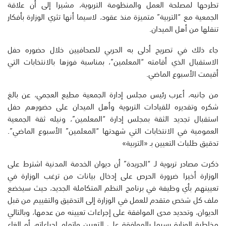
تطرحها لمصلحة العمل والمنظومة التربوية، مشيرا إلى أن علاقة
الجمعية مع “التربية” متميزة منذ عقود، لاسيما أنها تثري الوزارة بأفكار
تنقلها من أهل الميدان.
جاء ذلك في تصريح أدلى به الحربي للصحافيين خلال حضوره حفل
الاستقبال الذي أقامته “المعلمين”، بمناسبة فوزها بالانتخابات التي
أقيمت الأسبوع الماضي.
من جانبه، أعرب رئيس مجلس إدارة الجمعية مطيع العجمي، عن بالغ
شكره وتقديره للقيادات التربوية وأهل الميدان على حضورهم حفل
استقبال تجديد الثقة بمجلس إدارة “المعلمين”، ونيله ثقة الجمعية
العمومية في الانتخابات التي شهدتها “المعلمين” الأسبوع الماضي”.
تدقيق طلبات التعيين بـ «التربية»
ذكرت مصادر تربوية لـ “الجريدة” أن ديوان الخدمة المدنية اشترط على
الوزارة أخيرا ضرورة الحرص على إدخال بيانات من ترغب الوزارة في
تعيينهم بأي وظيفة في برنامج النظم المتكاملة الجديد، حيث سيخضع
ملف كل شخص متقدم للعمل في الوزارة إلى التدقيق والتقييم من قبل
الديوان، وتحديد مدى الموافقة على إجراءات تعيينه من عدمها، وبالتالي
مخاطبة الوزارة رسيما بالموافقة على التعيين وإتمام إجراءاته، أو إلغاء