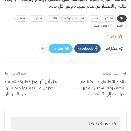
طلبه والاعتذار عن عدم تعيينه، وفق كل حالة.
#ابتكار
#اجيال
#الإبداع_والريادة
#التربية
#الكويت
#تعليم
#تفوق
#جريدة_تعليم
1,249
Twitter
Facebook
مشاركة
الخبر السابق
الخبر التالي
«اتحاد التطبيقي»: بحثنا مع
هل آبل أير بودز خطيرة؟ العلماء
المضف رفع تسجيل المقررات
يحذرون مستعمليها ونظيراتها
الدراسية إلى 9 وحدات
من السرطان
قد يعجبك ايضا