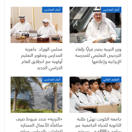
أخبار المدارس
أخبار المدارس
وزير التربية يصدر قرارًا بإلغاء
مجلس الوزراء: جاهزية
الترخيص التعليمي للمدرسة
المدارس وتطوير التعليم
الإيرانية وإغلاقها
أولوية مع انطلاق العام
الدراسي الجديد
التعليم العالي
أخبار المدارس
جامعة الكويت تهيّئ طلبة
«التربية» تحدد شروط صرف
الثانوية للحياة الجامعية عبر
مكافأة الأعمال الممتازة
برنامج «PRE» في نسخته
للعاملين بالمدارس ورياض