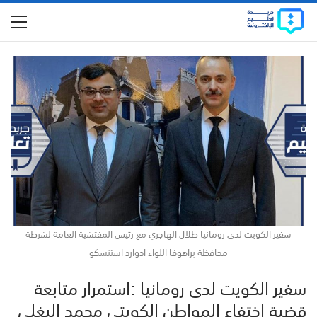
سفير الكويت لدى رومانيا طلال الهاجري مع رئيس المفتشية العامة لشرطة
محافظة براهوفا اللواء ادوارد استنسكو
سفير الكويت لدى رومانيا :استمرار متابعة
قضية اختفاء المواطن الكويتي محمد البغلي