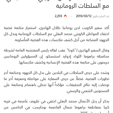
مع السلطات الرومانية
تم النشر بتاريخ
2019/03/12
2,259
أكد سفير الكويت لدى رومانيا طلال الهاجري، استمرار متابعة قضية
اختفاء المواطن الكويتي محمد البغلي مع السلطات الرومانية وبذل كل
الجهود الممكنة من أجل كشف ملابسات هذه القضية المأساوية.
وقال السفير الهاجري لـ”كونا” عقب لقائه رئيس المفتشية العامة لشرطة
محافظة براهوفا اللواء إدوارد استنسكو، إن المسؤولين الرومانيين
حريصون على متابعة هذه القضية الإنسانية وكشف ملابساتها.
وشدد على حرص السلطات في البلدين على بذل كل الجهود ومتابعة آخر
تطورات القضية، فضلاً عن حرص السفارة على مواصلة ومعرفة آخر ما
توصلت إليه نتائج التحقيقات، مؤكداً أنها تحظى باهتمام ومتابعة على
المستويين الشعبي والرسمي.
يذكر أن رجل الأعمال محمد البغلي اختفى في ظروف غامصة في قرية
كييا بمقاطعة براهوفا شمال العاصمة بوخارست في الخامس من
أغسطس عام 2015.