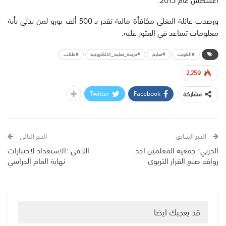
ورصدت عائلة البغلي مكافأة مالية تقدر بـ 500 ألف يورو لمن يدلي بأية
معلومات تساعد في العثور عليه.
#الكويت
#تعليم
#جريدة_تعليم_الالكترونية
#طلاب
2,259
Twitter
Facebook
مشاركة
الخبر السابق
الخبر التالي
الحربي: جمعية المعلمين احد
اللافي :الاستعداد لاختبارات
روافد صنع القرار التربوي
نهاية العام الدراسي
قد يعجبك ايضا