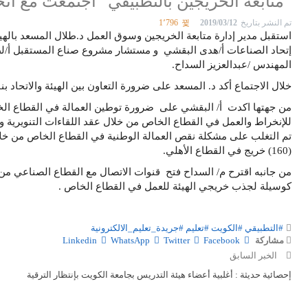
“متابعة الخريجين بالتطبيقي” اجتمعت مع اتح
تم النشر بتاريخ
2019/03/12
1٬796
استقبل مدير إدارة متابعة الخريجين وسوق العمل د.طلال المسعد بالهيئ
إتحاد الصناعات أ/هدى البقشي و مستشار مشروع صناع المستقبل أ/ل
المهندس /عبدالعزيز السداح.
خلال الاجتماع أكد د. المسعد على ضرورة التعاون بين الهيئة والاتحاد بنا
من جهتها اكدت أ/ البقشي على ضرورة توطين العمالة في القطاع الخ
للإنخراط والعمل في القطاع الخاص من خلال عقد اللقاءات التنويرية وال
تم التغلب على مشكلة نقص العمالة الوطنية في القطاع الخاص من خلا
(160) خريج في القطاع الأهلي.
من جانبه اقترح م/ السداح فتح قنوات الاتصال مع القطاع الصناعي من 
كوسيلة لجذب خريجي الهيئة للعمل في القطاع الخاص .
#التطبيقي
#الكويت
#تعليم
#جريدة_تعليم_الالكترونية
مشاركة
Facebook
Twitter
WhatsApp
Linkedin
الخبر السابق
إحصائية حديثة : أغلبية أعضاء هيئة التدريس بجامعة الكويت بإنتظار الترقية