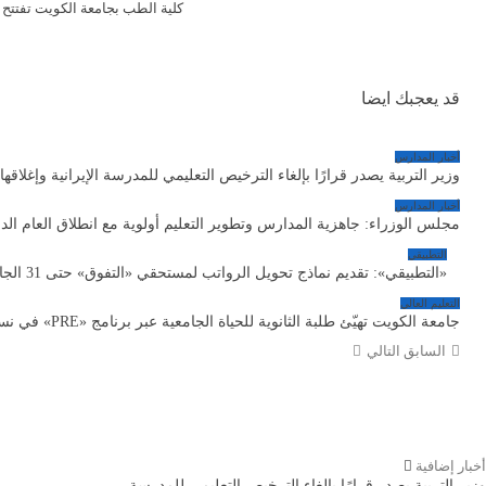
كلية الطب بجامعة الكويت تفتتح ا
قد يعجبك ايضا
أخبار المدارس
وزير التربية يصدر قرارًا بإلغاء الترخيص التعليمي للمدرسة الإيرانية وإغلاقها
أخبار المدارس
مجلس الوزراء: جاهزية المدارس وتطوير التعليم أولوية مع انطلاق العام الد
التطبيقي
«التطبيقي»: تقديم نماذج تحويل الرواتب لمستحقي «التفوق» حتى 31 الجاري
التعليم العالي
جامعة الكويت تهيّئ طلبة الثانوية للحياة الجامعية عبر برنامج «PRE» في نسخته الثانية
السابق
التالي
أخبار إضافية
وزير التربية يصدر قرارًا بإلغاء الترخيص التعليمي للمدرسة…