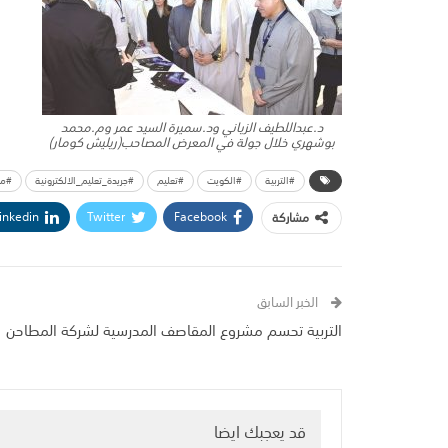
د.عبداللطيف الزياني ود.سميرة السيد عمر وم.محمد
بوشهري خلال جولة في المعرض المصاحب(ريليش كومار)
#التربية
#الكويت
#تعليم
#جريدة_تعليم_الالكترونية
#مع
inkedin
Twitter
Facebook
مشاركة
الخبر السابق
التربية تحسم مشروع المقاصف المدرسية لشركة المطاحن
قد يعجبك ايضا