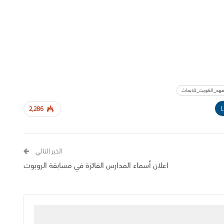
هد_الكويت_للابحاث
L
2,286
الخبر التالي
اعلان أسماء المدارس الفائزة في مسابقة الروبوت