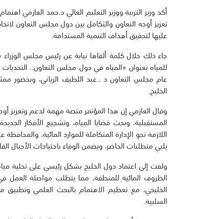
أكد وزير التربية ووزير التعليم العالي د.حمد العازمي اهتم
تعزيز أوجه التعاون والتكامل بين دول مجلس التعاون لاتخاذ 
عليها لتحقيق أهداف التنمية المستدامة.
جاء ذلك خلال كلمة ألقاها نيابة عن رئيس مجلس الوزراء س
للمياه بعنوان «المياه في دول مجلس التعاون.. التحديات
عام مجلس التعاون د ..عبد اللطيف الزياني، وبحضور مم
الخليج.
وقال العازمي إن هذا المؤتمر منصة مهمة لدعم وتعزيز أوجه
المستقبلية، وبحث قضايا المياه، وتشجيع الأفكار الجديدة
اللازمة نحو الإدارة المتكاملة للموارد المائية، والمحافظة عل
يلبي متطلبات الحاضر، ويضمن الوفاء باحتياجات الأجيال القا
ولفت إلى اعتماد دول الخليج بشكل رئيسي على تحلية مياه 
الظروف المائية للمنطقة، مما يتطلب مواصلة العمل في
الخليجي، مع تعظيم الاهتمام بالبحث العلمي وتطبيق مخرجات
السلبية.