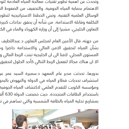
وتحدث عن أهمية تطوير تقنيات معالجة المياه العادمة لت
الاهتمام بحماية المياه الجوفية، والتخفيف من الضغوط ال
الوسائل العلمية التقنية، وتبني الخطط الاستراتيجية لتط
التكلفة وقابلة الاستدامة، من شأنه أن يحقق نجاحات كبير
التعاون الخليجي، مشيرا إلى أن وزارة الكهرباء والماء في ا
من جهته، قال الأمين العام لمجلس التعاون د.عبداللطيف ال
بشأن المياه لتحقيق الامن المائي والاستدامة حاضرا 
المستوى المحلي، لافتا الى ان الخليجية تبنت الربط المائي 
الا ان هناك مجالا لتفعيل الربط الثنائي كأحد الحلول لتحقي
بدورها، تحدثت مدير عام المعهد د.سميرة السيد عمر ع
استشراف تحديات قطاع المياه في الدولة والنهوض بالبحوث 
ومؤسسة الكويت للتقدم العلمي لاكتشاف المياه الجوفية 
باستخ
بمشاريع تحلية المياه بالطاقة الشمسية والتي تساهم في تع