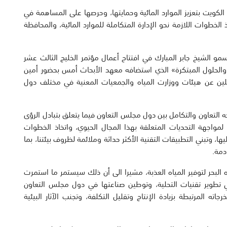
ام الكويت بتعزيز الموارد المائية وحمايتها، وحرصها على المساهمة في
الخطوات اللازمة نحو الإدارة المتكاملة للموارد المائية، والمحافظة
مو الشيخ جابر المبارك في افتتاح أعمال مؤتمر الخليج الثالث عشر
 والحلول المبتكرة» الذي استضافه معهد الأبحاث أمس بحضور أمين
ثلين عن هيئات ووزارت المياه والجمعيات المعنية في مختلف دول
 التعاون والتكامل بين دول مجلس التعاون فيما يتعلق بتبادل الرؤى
 لمواجهة التحديات المتعلقة بهذا المجال الحيوي، واتخاذ الخطوات
يها، وتبني التطبيقات التقنية الأكثر حداثة وملائمة لظروف بيئتنا، بما
دمة.
البحر لتوفير المياه العذبة، مشيرا الى أن ذلك سيستمر ما استمرت
 تطوير تقنيات التحلية، وتوطين صناعتها في دول مجلس التعاون
ه المرتبطة بزيادة الإنتاج وتقليل التكلفة، وتجنب الآثار البيئية