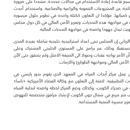
وسيع قاعدة إعادة الاستخدام في مجالات محددة، مشددا على ضرورة
ناتجة عن المشروعات التنموية والزراعية والصناعية، واستخدام أحدث
وير كمياتها، مؤكدا ان التعاون ككتلة واحدة في تطوير حلول ميسورة
ة في مواجهة هذه التحديات، وتعزيز الأمن المائي في كل دول مجلس
لكويت تبذل جهودا واضحة في مواجهة التحديات المائية.
زياني إن المجلس تبنى اعداد استراتيجية خليجية شاملة بعيدة المدى
ومستقبلا وذلك عبر برامج على المستوى الخليجي المشترك وعلى
وأن الأمر يواجه عقبات وصولا الى الصيغة الامثل ولم يتحقق حتى الآن
ق الأمن المائي ومواجهة الطوارئ والازمات.
ن عمل مركز أبحاث المياه في المعهد الذي يقوم بدور رئيسي في
التطبيقية، لافتة إلى التعاون مع وكالة الفضاء الأميركية «ناسا»
في صحراء الكويت، وكذلك وضع المركز لخطة واضحة لتحلية المياه
دام الطاقات المتجددة، حيث خصصت الدولة 630 ألف متر مربع في شمال جون الكويت لإنشاء مرافق متخصصة للنهوض
زيز مسيرة التنمية المستدامة.