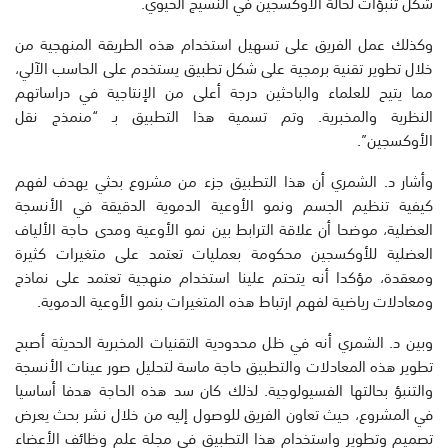
شكل تنبؤات لحالة الأوكسجين في النسيج الحيوي.
وكذلك عمل الفريق على تسهيل استخدام هذه الطريقة المنهجية من
خلال تطوير تقنية برمجية على شكل تطبيق يستخدم على الحاسب الآلي،
مما يتيح للعلماء والباحثين درجة أعلى من الإنتاجية في دراساتهم
النظرية والمخبرية. وتم تسمية هذا التطبيق بـ “منمذج نقل
الأوكسجين”.
وأشار د. الشمري أن هذا التطبيق جزء من مشروع بحثي يهدف لفهم
كيفية تنظيم الجسم ونمو الأوعية الدموية الدقيقة في الأنسجة
العضلية، موضحا أن علاقة الترابط بين نمو الأوعية ومدى حاجة الألياف
العضلية للأوكسجين محكومة بعمليات تعتمد على متغيرات كثيرة
ومعقدة، مؤكدا أنه يتحتم علينا استخدام منهجية تعتمد على نماذج
ومعادلات رياضية لفهم ارتباط هذه المتغيرات بنمو الأوعية الدموية.
وبين د. الشمري أنه في ظل محدودية التقنيات المخبرية الحديثة أصبح
تطوير هذه المعادلات والتطبيق حاجة ماسة لتحليل صور عينات الأنسجة
والتنبؤ بحالتها الفسيولوجية. لذلك كان سد هذه الحاجة هدفا أساسيا
في المشروع، حيث تعاون الفريق للوصول إليه من خلال نشر بحث يعرض
تصميم وتطوير واستخدام هذا التطبيق في مجلة علم وظائف الأعضاء