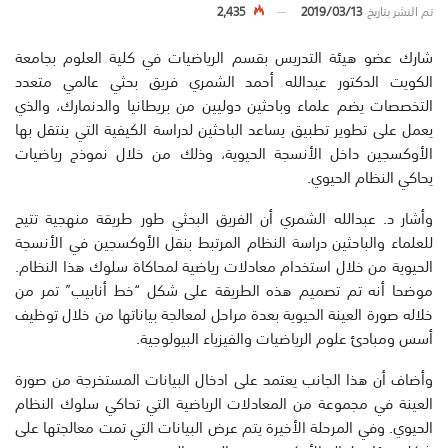
تم النشر بتاريخ
2019/03/13
2,435
شارك عضو هيئة التدريس بقسم الرياضيات في كلية العلوم بجامعة
الكويت الدكتور عبدالله أحمد الشمري فريق بحثي عالمي متعدد
التخصصات يضم علماء وباحثين دوليين من بريطانيا والدنمارك، والذي
يعمل على تطوير تطبيق يساعد الباحثين لدراسة الكيفية التي ينتقل بها
الأوكسجين داخل الأنسجة الحيوية، وذلك من خلال نموذج رياضيات
يحاكي النظام الحيوي.
وأشار د. عبدالله الشمري أن الفريق البحثي طور طريقة منهجية تتيح
للعلماء والباحثين دراسة النظام المرتبط بنقل الأوكسجين في الأنسجة
الحيوية من خلال استخدام معادلات رياضية لمحاكاة سلوك هذا النظام.
موضحا أنه تم تصميم هذه الطريقة على شكل “خط أنابيب” تمر من
خلاله صورة العينة الحيوية بعدة مراحل لمعالجة بياناتها من خلال توظيف
أسس ومبادئ علوم الرياضيات والفيزياء البيولوجية.
وأضاف أن هذا الجانب يعتمد على ادخال البيانات المستخرجة من صورة
العينة في مجموعة من المعادلات الرياضية التي تحاكي سلوك النظام
الحيوي. وفي المرحلة الأخيرة يتم عرض البيانات التي تمت معالجتها على