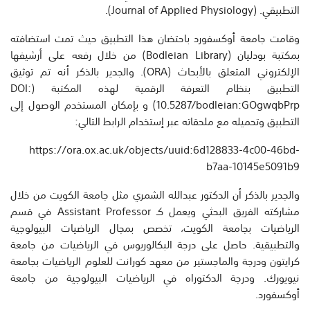
التطبيقي. (Journal of Applied Physiology).
وقامت جامعة أوكسفورد باحتضان هذا التطبيق حيث تمت استضافته
بمكتبة بودليان (Bodleian Library) من خلال رفعه على أرشيفها
الإلكتروني المتعلق بالأبحاث (ORA). والجدير بالذكر أنه تم توثيق
التطبيق بنظام التعرفة الرقمية لهذه المكتبة (DOI:
10.5287/bodleian:GOgwqbPrp) و بإمكان المستخدم الوصول إلى
التطبيق وتحميله مع ملحقاته عبر إستخدام الرابط التالي:
https://ora.ox.ac.uk/objects/uuid:6d128833-4c00-46bd-
b7aa-10145e5091b9
والجدير بالذكر أن الدكتور عبدالله الشمري مثل جامعة الكويت من خلال
مشاركته الفريق البحثي ويعمل كـ Assistant Professor في قسم
الرياضيات بجامعة الكويت، تخصص بمجال الرياضيات البيولوجية
والتطبيقية. حاصل على درجة البكالوريوس في الرياضيات من جامعة
كرايتون ودرجة والماجستير من معهد كورانت للعلوم الرياضيات بجامعة
نيويورك. ودرجة الدكتوراه في الرياضيات البيولوجية من جامعة
أوكسفورد.