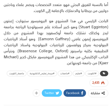
أما بالنسبة للفريق البحثي فهو متعدد التخصصات ويضم علماء وباحثين
دوليين من بريطانيا والدنمارك بالإضافة إلى الكويت.
الباحث الرئيسي في هذا المشروع هو البروفيسور ستيوارت إغنتون
(Stuart Egginton) وهو كبير أستاذة علم فسيولوجيا الرياضة بجامعة
ليدز. وكذلك تشارك جامعة أوكسفورد بهذا المشروع من خلال
البروفيسور إيمون غافني (Eamonn Gaffney) وهو أستاذ الرياضيات
البيولوجية بمركز وولفسون للرياضيات البيولوجية واستاذ الرياضيات
التطبيقية بكلية براسينوز (Brasenose College, Oxford). ويترأس
الجانب الإكلينيكي من هذا المشروع البروفيسور مايكل كجير (Michael
Kjaer) من جامعة كوبنهاغن.
#الكويت
#تعليم
#جامعات
#جريدة_تعليم_الالكترونية
جامعة_الكويت
2,435
Twitter
Facebook
مشاركة