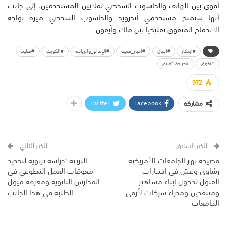
أقوى بين الهاتف والحاسوب الشخصي لملايين المستخدمين، إلى جانب
أنها ستمنح مستخدمي أندرويد والحاسوب الشخصي ميزة تواجه
الاندماج المتفوق تقليديا بين ماك وآيفون.
#ابتكار
#اجيال
#اخبار_تقنية
#الإبداع_والريادة
#الكويت
#تعليم
#تفوق
#جريدة_تعليم
972
Twitter
Facebook
مشاركة
الخبر السابق
الخبر التالي
فضيحة تهز الجامعات الأمريكية ..
التربية :دراسة تربوية لتحديد
رشاوى وغش في اختبارات
معوقات العمل التطوعي في
القبول لدخول أبناء مشاهير
المدارس الثانوية ومعرفة ميول
ومتنفذين ومدراء شركات لأرقى
الطلبة في هذا الجانب
الجامعات