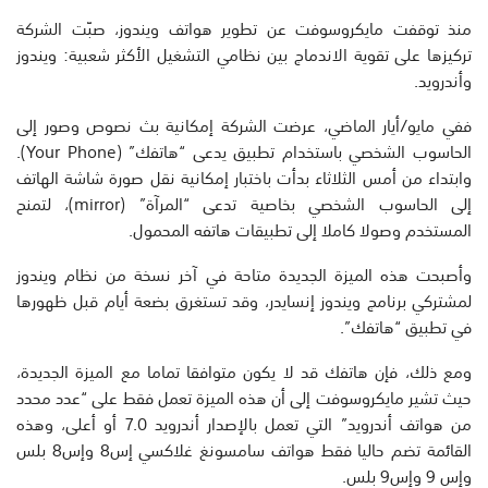
منذ توقفت مايكروسوفت عن تطوير هواتف ويندوز، صبّت الشركة
تركيزها على تقوية الاندماج بين نظامي التشغيل الأكثر شعبية: ويندوز
وأندرويد.
ففي مايو/أيار الماضي، عرضت الشركة إمكانية بث نصوص وصور إلى
الحاسوب الشخصي باستخدام تطبيق يدعى “هاتفك” (Your Phone).
وابتداء من أمس الثلاثاء بدأت باختبار إمكانية نقل صورة شاشة الهاتف
إلى الحاسوب الشخصي بخاصية تدعى “المرآة” (mirror)، لتمنح
المستخدم وصولا كاملا إلى تطبيقات هاتفه المحمول.
وأصبحت هذه الميزة الجديدة متاحة في آخر نسخة من نظام ويندوز
لمشتركي برنامج ويندوز إنسايدر، وقد تستغرق بضعة أيام قبل ظهورها
في تطبيق “هاتفك”.
ومع ذلك، فإن هاتفك قد لا يكون متوافقا تماما مع الميزة الجديدة،
حيث تشير مايكروسوفت إلى أن هذه الميزة تعمل فقط على “عدد محدد
من هواتف أندرويد” التي تعمل بالإصدار أندرويد 7.0 أو أعلى، وهذه
القائمة تضم حاليا فقط هواتف سامسونغ غلاكسي إس8 وإس8 بلس
وإس 9 وإس9 بلس.