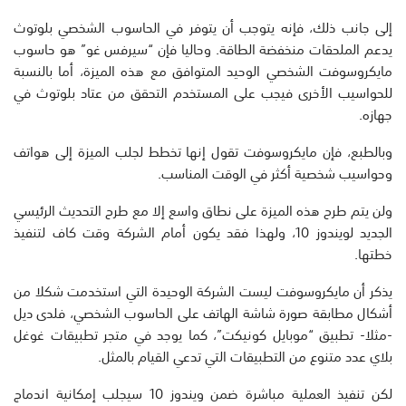
إلى جانب ذلك، فإنه يتوجب أن يتوفر في الحاسوب الشخصي بلوتوث
يدعم الملحقات منخفضة الطاقة. وحاليا فإن “سيرفس غو” هو حاسوب
مايكروسوفت الشخصي الوحيد المتوافق مع هذه الميزة، أما بالنسبة
للحواسيب الأخرى فيجب على المستخدم التحقق من عتاد بلوتوث في
جهازه.
وبالطبع، فإن مايكروسوفت تقول إنها تخطط لجلب الميزة إلى هواتف
وحواسيب شخصية أكثر في الوقت المناسب.
ولن يتم طرح هذه الميزة على نطاق واسع إلا مع طرح التحديث الرئيسي
الجديد لويندوز 10، ولهذا فقد يكون أمام الشركة وقت كاف لتنفيذ
خطتها.
يذكر أن مايكروسوفت ليست الشركة الوحيدة التي استخدمت شكلا من
أشكال مطابقة صورة شاشة الهاتف على الحاسوب الشخصي، فلدى ديل
-مثلا- تطبيق “موبايل كونيكت”، كما يوجد في متجر تطبيقات غوغل
بلاي عدد متنوع من التطبيقات التي تدعي القيام بالمثل.
لكن تنفيذ العملية مباشرة ضمن ويندوز 10 سيجلب إمكانية اندماج