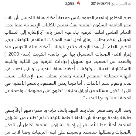
تم النشر بتاريخ
2019/03/14
2,598
صرح الدكتور إبراهيم الحمود رئيس جمعية أعضاء هيئة التدريس بأن نائب
مدير الجامعة للشؤون العلمية بعث تعميم للكليات الإنسانية فيما يخص
الانتاج العلمي لملف الترقية جاء فيه النص بأنه “بالإشارة إلى الخطاب
المرسل إليكم بطلب إرفاق أصل نسخ المجلات المتقدم للترقية ، يرجى
التكرم بالعلم بأن هذا الإجراء متتبع بترقيات أعضاء هيئة التدريس منذ
إقرار لائحة الترقيات المعمول بها في جامعة الكويت (سنة 2000 )
والقصد من التعميم هو تسهيل إجراءات الترقية بين الكلية واللجنة
الاستشارية لتعيينات وترقيات أعضاء هيئة التدريس والتي تصب في
النهاية بمصلحة المتقدم للترقية ولعدم تعطيل سير الإجراءات بسبب
عدم وضوح نسخ الأبحاث ، أما فيما يخص المقصود بالنسخ الأصلية هي
التي لا تكون مستله من أوراق بحثية لا تحتوي على معلومات واضحة عن
المجلة المنشور بها البحث ”
وهذا الرد وقد فسر الماء بعد الجهد بالماء فإنه رد مخزي فهو أولاً يخفي
حقيقة واحدة ووحيدة بأن اللجنة العامة للترقيات لم تطلب من الشؤون
العلمية أصلاً هذا الأمر بل إن إدارة الشؤون العلمية تحاول أن تتدخل
بالترقيات وتعطلها متعمدة وتسيطر على لجنة الترقيات وهنا لا بد من