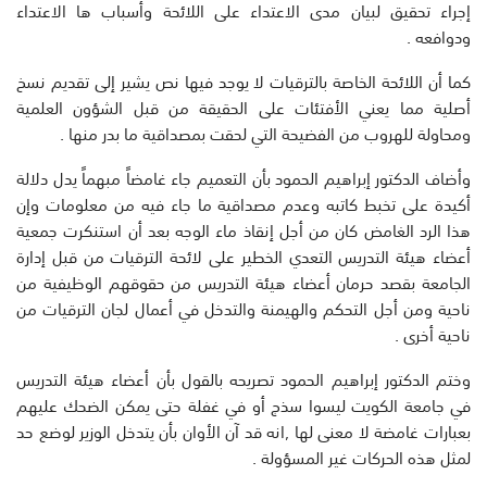
إجراء تحقيق لبيان مدى الاعتداء على اللائحة وأسباب ها الاعتداء
ودوافعه .
كما أن اللائحة الخاصة بالترقيات لا يوجد فيها نص يشير إلى تقديم نسخ
أصلية مما يعني الأفتئات على الحقيقة من قبل الشؤون العلمية
ومحاولة للهروب من الفضيحة التي لحقت بمصداقية ما بدر منها .
وأضاف الدكتور إبراهيم الحمود بأن التعميم جاء غامضاً مبهماً يدل دلالة
أكيدة على تخبط كاتبه وعدم مصداقية ما جاء فيه من معلومات وإن
هذا الرد الغامض كان من أجل إنقاذ ماء الوجه بعد أن استنكرت جمعية
أعضاء هيئة التدريس التعدي الخطير على لائحة الترقيات من قبل إدارة
الجامعة بقصد حرمان أعضاء هيئة التدريس من حقوقهم الوظيفية من
ناحية ومن أجل التحكم والهيمنة والتدخل في أعمال لجان الترقيات من
ناحية أخرى .
وختم الدكتور إبراهيم الحمود تصريحه بالقول بأن أعضاء هيئة التدريس
في جامعة الكويت ليسوا سذج أو في غفلة حتى يمكن الضحك عليهم
بعبارات غامضة لا معنى لها ,انه قد آن الأوان بأن يتدخل الوزير لوضع حد
لمثل هذه الحركات غير المسؤولة .